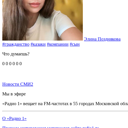
Элина Позднякова
#гражданство
#казаки
#компании
#сын
Что думаешь?
0
0
0
0
0
0
Новости СМИ2
Мы в эфире
«Радио 1» вещает на FM-частотах в 55 городах Московской обл
О «Радио 1»