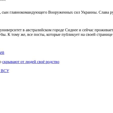
, сын главнокомандующего Вооруженных сил Украины. Слава рус
университет в австралийском городе Сиднее и сейчас проживае
убы. К тому же, все посты, которые публикует на своей страниц
ьёй
го
скрывают от людей своё родство
в ВСУ