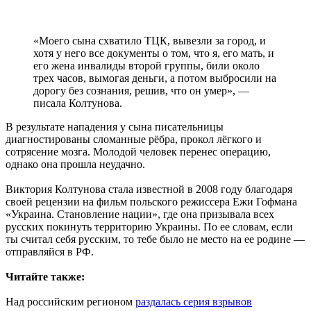
«Моего сына схватило ТЦК, вывезли за город, и
хотя у него все документы о том, что я, его мать, и
его жена инвалиды второй группы, били около
трех часов, вымогая деньги, а потом выбросили на
дорогу без сознания, решив, что он умер», —
писала Колтунова.
В результате нападения у сына писательницы
диагностированы сломанные рёбра, прокол лёгкого и
сотрясение мозга. Молодой человек перенес операцию,
однако она прошла неудачно.
Виктория Колтунова стала известной в 2008 году благодаря
своей рецензии на фильм польского режиссера Ежи Гофмана
«Украина. Становление нации», где она призывала всех
русских покинуть территорию Украины. По ее словам, если
ты считал себя русским, то тебе было не место на ее родине —
отправляйся в РФ.
Читайте также:
Над российским регионом
раздалась серия взрывов