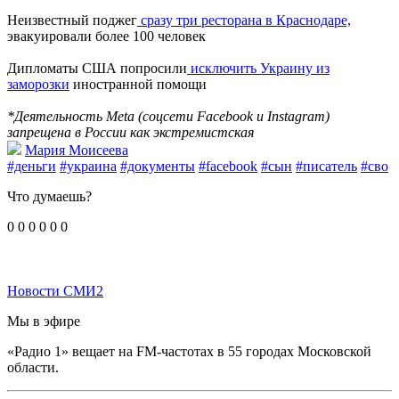
Неизвестный поджег
сразу три ресторана в Краснодаре,
эвакуировали более 100 ​человек
Дипломаты США попросили
исключить Украину из
заморозки
иностранной помощи
*Деятельность Meta (соцсети Facebook и Instagram)
запрещена в России как экстремистская
Мария Моисеева
#деньги
#украина
#документы
#facebook
#сын
#писатель
#сво
Что думаешь?
0
0
0
0
0
0
Новости СМИ2
Мы в эфире
«Радио 1» вещает на FM-частотах в 55 городах Московской
области.