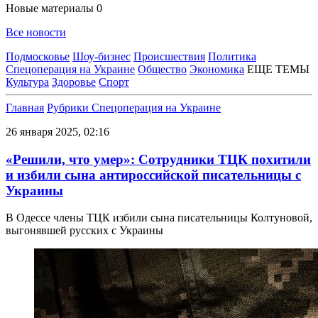
Новые материалы
0
Все новости
Подмосковье
Шоу-бизнес
Происшествия
Политика
Спецоперация на Украине
Общество
Экономика
ЕЩЕ ТЕМЫ
Культура
Здоровье
Спорт
Главная
Рубрики
Спецоперация на Украине
26 января 2025, 02:16
«Решили, что умер»: Сотрудники ТЦК похитили
и избили сына антироссийской писательницы с
Украины
В Одессе члены ТЦК избили сына писательницы Колтуновой,
выгонявшей русских с Украины