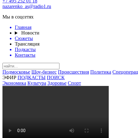
+7 495 252 01 18
nazarenko_as@radio1.ru
Мы в соцсетях
Главная
Новости
Сюжеты
Трансляция
Подкасты
Контакты
Подмосковье
Шоу-бизнес
Происшествия
Политика
Спецоперац
ЭФИР
ПОДКАСТЫ
ПОИСК
Экономика
Культура
Здоровье
Спорт