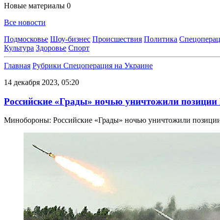
Новые материалы
0
Все новости
Подмосковье
Шоу-бизнес
Происшествия
Политика
Спецоперац
Культура
Здоровье
Спорт
Главная
Рубрики
Спецоперация на Украине
14 декабря 2023, 05:20
Российские «Грады» ночью уничтожили позици
Минобороны: Российские «Грады» ночью уничтожили позиц