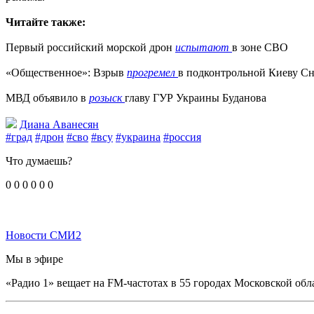
Читайте также:
Первый российский морской дрон
испытают
в зоне СВО
«Общественное»: Взрыв
прогремел
в подконтрольной Киеву С
МВД объявило в
розыск
главу ГУР Украины Буданова
Диана Аванесян
#град
#дрон
#сво
#всу
#украина
#россия
Что думаешь?
0
0
0
0
0
0
Новости СМИ2
Мы в эфире
«Радио 1» вещает на FM-частотах в 55 городах Московской обл