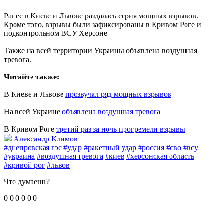
Ранее в Киеве и Львове раздалась серия мощных взрывов.
Кроме того, взрывы были зафиксированы в Кривом Роге и
подконтрольном ВСУ Херсоне.
Также на всей территории Украины объявлена воздушная
тревога.
Читайте также:
В Киеве и Львове
прозвучал ряд мощных взрывов
На всей Украине
объявлена воздушная тревога
В Кривом Роге
третий раз за ночь прогремели взрывы
Александр Климов
#днепровская гэс
#удар
#ракетный удар
#россия
#сво
#всу
#украина
#воздушная тревога
#киев
#херсонская область
#кривой рог
#львов
Что думаешь?
0
0
0
0
0
0