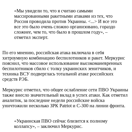
«Мы увидели то, что я считаю самыми
массированными ракетными атаками из тех, что
Россия проводила против Украины. <...> И все это
все это было очень сложно организовано, гораздо
сложнее, чем то, что было в прошлом году», –
отметил эксперт.
По его мнению, российская атака включала в себя
хитроумную комбинацию беспилотников и ракет. Меркурис
пояснил, что массовое использование высокоманевренных
беспилотников сбило с толку украинских зенитчиков, и
техника ВСУ подверглась тотальной атаке российских
средств РЭБ.
Меркурис отметил, что общее ослабление сети ПВО Украины
также внесло значительный вклад в успех атаки. Как отметил
аналитик, за последние недели российские войска
уничтожили несколько ЗРК Patriot и С-300 на линии фронта.
«Украинская ПВО сейчас близится к полному
коллапсу», – заключил Меркурис.