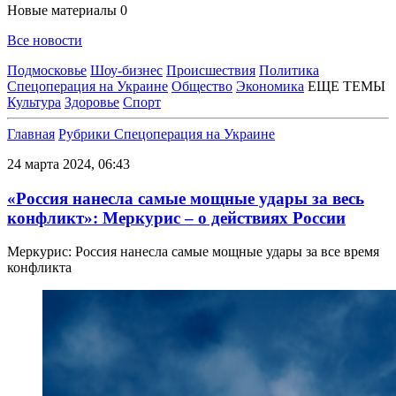
Новые материалы
0
Все новости
Подмосковье
Шоу-бизнес
Происшествия
Политика
Спецоперация на Украине
Общество
Экономика
ЕЩЕ ТЕМЫ
Культура
Здоровье
Спорт
Главная
Рубрики
Спецоперация на Украине
24 марта 2024, 06:43
«Россия нанесла самые мощные удары за весь
конфликт»: Меркурис – о действиях России
Меркурис: Россия нанесла самые мощные удары за все время
конфликта