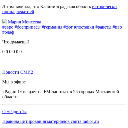
Литва заявила, что Калининградская область
исторически
принадлежит ей
Мария Моисеева
#евро
#боеприпасы
#германия
#фрг
#поставки
#ракеты
#пво
#олаф
Что думаешь?
0
0
0
0
0
0
Новости СМИ2
Мы в эфире
«Радио 1» вещает на FM-частотах в 55 городах Московской
области.
О «Радио 1»
Правила цитирования материалов сайта radio1.ru