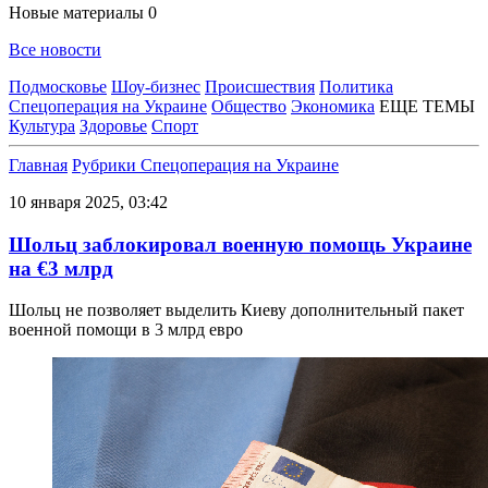
Новые материалы
0
Все новости
Подмосковье
Шоу-бизнес
Происшествия
Политика
Спецоперация на Украине
Общество
Экономика
ЕЩЕ ТЕМЫ
Культура
Здоровье
Спорт
Главная
Рубрики
Спецоперация на Украине
10 января 2025, 03:42
Шольц заблокировал военную помощь Украине
на €3 млрд
Шольц не позволяет выделить Киеву дополнительный пакет
военной помощи в 3 млрд евро