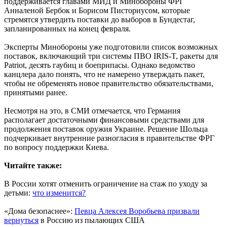
поддерживается главами МИД и Минобороны ФРГ
Анналеной Бербок и Борисом Писториусом, которые
стремятся утвердить поставки до выборов в Бундестаг,
запланированных на конец февраля.
Эксперты Минобороны уже подготовили список возможных
поставок, включающий три системы ПВО IRIS-T, ракеты для
Patriot, десять гаубиц и боеприпасы. Однако ведомство
канцлера дало понять, что не намерено утверждать пакет,
чтобы не обременять новое правительство обязательствами,
принятыми ранее.
Несмотря на это, в СМИ отмечается, что Германия
располагает достаточными финансовыми средствами для
продолжения поставок оружия Украине. Решение Шольца
подчеркивает внутренние разногласия в правительстве ФРГ
по вопросу поддержки Киева.
Читайте также:
В России хотят отменить ограничение на стаж по уходу за
детьми:
что изменится?
«Дома безопаснее»:
Певца Алексея Воробьева призвали
вернуться
в Россию ​из пылающих США