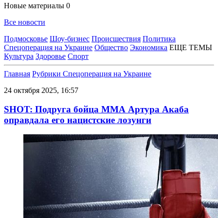
Новые материалы
0
Все новости
Подмосковье
Шоу-бизнес
Происшествия
Политика
Спецоперация на Украине
Общество
Экономика
ЕЩЕ ТЕМЫ
Культура
Здоровье
Спорт
Главная
Рубрики
Спецоперация на Украине
24 октября 2025, 16:57
SHOT: Подруга бойца ММА Артура Акаба
оправдала его нацистские лозунги