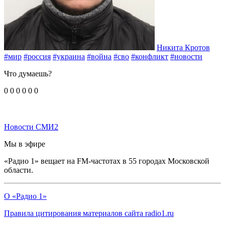
Никита Кротов
#мир
#россия
#украина
#война
#сво
#конфликт
#новости
Что думаешь?
0
0
0
0
0
0
Новости СМИ2
Мы в эфире
«Радио 1» вещает на FM-частотах в 55 городах Московской
области.
О «Радио 1»
Правила цитирования материалов сайта radio1.ru