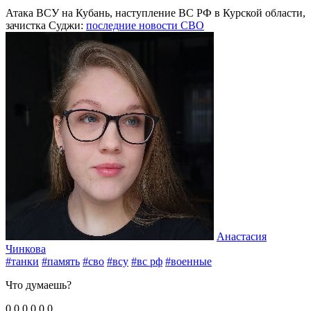
Атака ВСУ на Кубань, наступление ВС РФ в Курской области,
зачистка Суджи:
последние новости СВО
Анастасия
Чинкова
#танки
#память
#сво
#всу
#вс рф
#военные
Что думаешь?
0
0
0
0
0
0