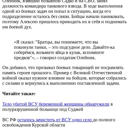
Олейник, взявший позывной Садко и на СВО, занял
должность командира танкового взвода. В ходе выполнения
одной из боевых задач он попал в ситуацию, когда его
подразделение осталось без связи. Бойцы начали паниковать,
поэтому Алексею пришлось приводить их в себя и поднимать
им боевой дух.
«Я сказал: "Братцы, вы понимаете, что вы
покинули танки, – это подсудное дело. Давайте-ка
соберёмся, возьмите яйца в кулак, вспомните
предков"», – говорил солдатам Олейник.
Он добавил, что призывал боевых товарищей не посрамлять
память героев прошлого. Пример с Великой Отечественной
войной оказал нужное влияние на бойцов, которые собрались
с силами и вернулись к выполнению поставленной задачи.
Читайте также:
Тело убитой ВСУ беременной женщины обнаружили
в
полуразрушенной больнице под Суджей
ВС РФ
осталось зачистить от ВСУ одно село
до полного
освобождения Курской области