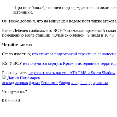
«Про погибших британцев подтверждают наши люди, связ
источники.
Он также добавил, что на минувшей неделе порт также атакова
Ранее Лебедев сообщал, что ВС РФ атаковали вражеский склад
помещению возле станции "Купянск-Узловой" 9 июля в 16:40.
Читайте также:
Стало известно,
кто стоит за подготовкой теракта на авианосц
RS: У ВСУ
не получится вернуть Крым и потерянные террито
Россия учится
перехватывать ракеты ATACMS и Storm Shadow
Данил Пономарев
#склад
#взрыв
#дома
#станции
#люди
#всу
#вс рф
#ракеты
Что думаешь?
0
0
0
0
0
0