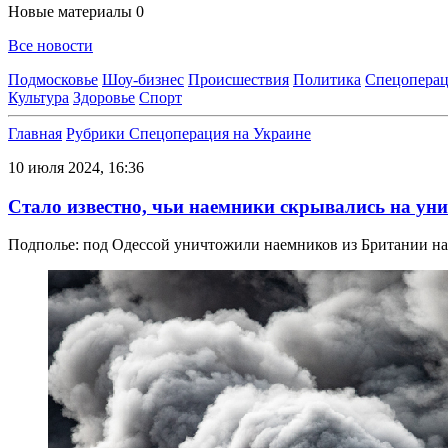
Новые материалы
0
Все новости
Подмосковье
Шоу-бизнес
Происшествия
Политика
Спецоперац
Культура
Здоровье
Спорт
Главная
Рубрики
Спецоперация на Украине
10 июля 2024, 16:36
Стало известно, чьи наемники скрывались на ун
Подполье: под Одессой уничтожили наемников из Британии на