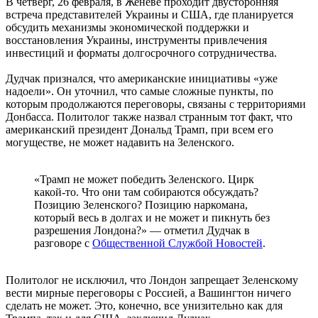
В четверг, 26 февраля, в Женеве проходит двусторонняя
встреча представителей Украины и США, где планируется
обсудить механизмы экономической поддержки и
восстановления Украины, инструменты привлечения
инвестиций и форматы долгосрочного сотрудничества.
Дудчак признался, что американские инициативы «уже
надоели». Он уточнил, что самые сложные пункты, по
которым продолжаются переговоры, связаны с территориями
Донбасса. Политолог также назвал странным тот факт, что
американский президент Дональд Трамп, при всем его
могуществе, не может надавить на Зеленского.
«Трамп не может победить Зеленского. Цирк
какой-то. Что они там собираются обсуждать?
Позицию Зеленского? Позицию наркомана,
который весь в долгах и не может и пикнуть без
разрешения Лондона?» — отметил Дудчак в
разговоре с
Общественной Службой Новостей
.
Политолог не исключил, что Лондон запрещает Зеленскому
вести мирные переговоры с Россией, а Вашингтон ничего
сделать не может. Это, конечно, все унизительно как для