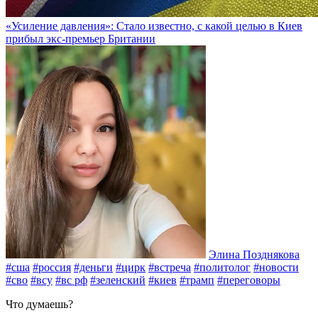
«Усиление давления»: Стало известно, с какой целью в Киев
прибыл экс-премьер Британии
Элина Позднякова
#сша
#россия
#деньги
#цирк
#встреча
#политолог
#новости
#сво
#всу
#вс рф
#зеленский
#киев
#трамп
#переговоры
Что думаешь?