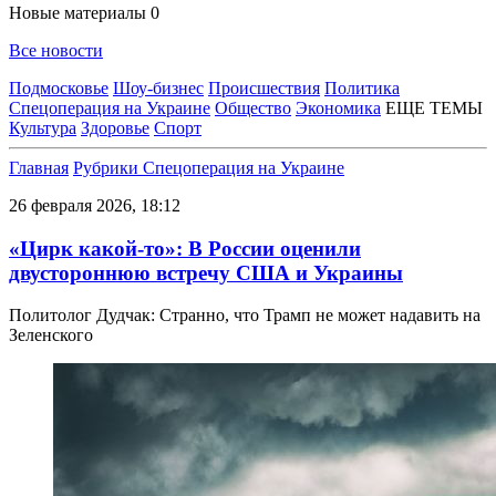
Новые материалы
0
Все новости
Подмосковье
Шоу-бизнес
Происшествия
Политика
Спецоперация на Украине
Общество
Экономика
ЕЩЕ ТЕМЫ
Культура
Здоровье
Спорт
Главная
Рубрики
Спецоперация на Украине
26 февраля 2026, 18:12
«Цирк какой-то»: В России оценили
двустороннюю встречу США и Украины
Политолог Дудчак: Странно, что Трамп не может надавить на
Зеленского