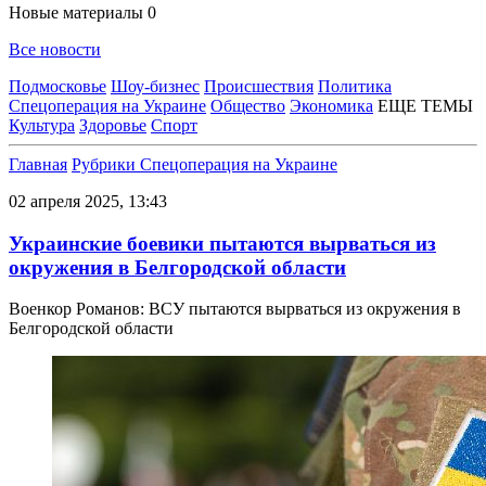
Новые материалы
0
Все новости
Подмосковье
Шоу-бизнес
Происшествия
Политика
Спецоперация на Украине
Общество
Экономика
ЕЩЕ ТЕМЫ
Культура
Здоровье
Спорт
Главная
Рубрики
Спецоперация на Украине
02 апреля 2025, 13:43
Украинские боевики пытаются вырваться из
окружения в Белгородской области
Военкор Романов: ВСУ пытаются вырваться из окружения в
Белгородской области