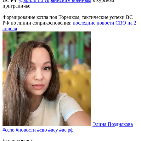
ВС РФ
ударили по украинским военным
в курском
приграничье
Формирование котла под Торецком, тактические успехи ВС
РФ по линии соприкосновения:
последние новости СВО на 2
апреля
Элина Позднякова
#село
#новости
#сво
#всу
#вс рф
Что думаешь?