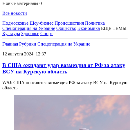
Новые материалы
0
Все новости
Подмосковье
Шоу-бизнес
Происшествия
Политика
Спецоперация на Украине
Общество
Экономика
ЕЩЕ ТЕМЫ
Культура
Здоровье
Спорт
Главная
Рубрики
Спецоперация на Украине
12 августа 2024, 12:37
В США ожидают удар возмездия от РФ за атаку
ВСУ на Курскую область
WSJ: США опасаются возмездия РФ за атаку ВСУ на Курскую
область