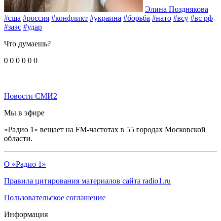
Элина Позднякова
#сша
#россия
#конфликт
#украина
#борьба
#нато
#всу
#вс рф
#заэс
#удар
Что думаешь?
0
0
0
0
0
0
Новости СМИ2
Мы в эфире
«Радио 1» вещает на FM-частотах в 55 городах Московской
области.
О «Радио 1»
Правила цитирования материалов сайта radio1.ru
Пользовательское соглашение
Информация