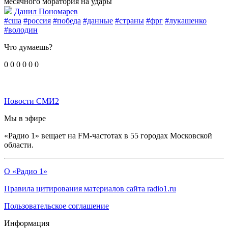
месячного моратория на удары
Данил Пономарев
#сша
#россия
#победа
#данные
#страны
#фрг
#лукашенко
#володин
Что думаешь?
0
0
0
0
0
0
Новости СМИ2
Мы в эфире
«Радио 1» вещает на FM-частотах в 55 городах Московской
области.
О «Радио 1»
Правила цитирования материалов сайта radio1.ru
Пользовательское соглашение
Информация