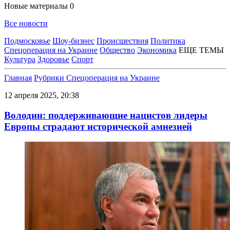
Новые материалы
0
Все новости
Подмосковье
Шоу-бизнес
Происшествия
Политика
Спецоперация на Украине
Общество
Экономика
ЕЩЕ ТЕМЫ
Культура
Здоровье
Спорт
Главная
Рубрики
Спецоперация на Украине
12 апреля 2025, 20:38
Володин: поддерживающие нацистов лидеры
Европы страдают исторической амнезией