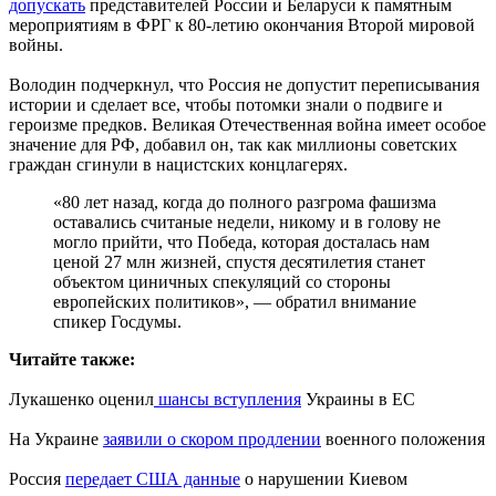
допускать
представителей России и Беларуси к памятным
мероприятиям в ФРГ к 80-летию окончания Второй мировой
войны.
Володин подчеркнул, что Россия не допустит переписывания
истории и сделает все, чтобы потомки знали о подвиге и
героизме предков. ​Великая ​Отечественная война имеет особое
значение для РФ, ​добавил он, так как миллионы советских
граждан сгинули в нацистских концлагерях.
«80 лет назад, когда до полного разгрома фашизма
оставались считаные недели, никому и в голову не
могло прийти, что Победа, которая досталась нам
ценой 27 млн жизней, спустя десятилетия станет
объектом циничных спекуляций со стороны
европейских политиков», — обратил внимание
спикер Госдумы.
Читайте также:
Лукашенко оценил
шансы вступления
Украины в ЕС
На Украине
заявили о скором продлении
военного положения
Россия
передает США данные
о нарушении Киевом