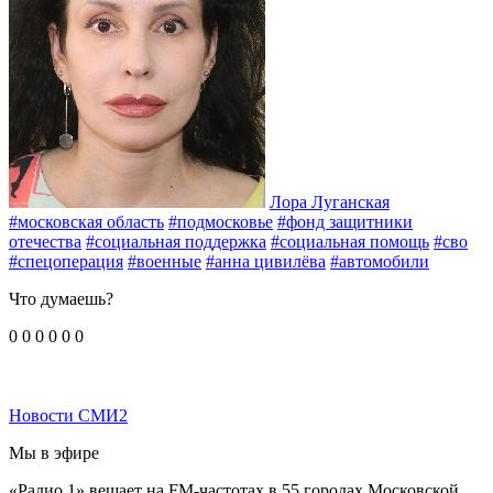
Лора Луганская
#московская область
#подмосковье
#фонд защитники
отечества
#социальная поддержка
#социальная помощь
#сво
#спецоперация
#военные
#анна цивилёва
#автомобили
Что думаешь?
0
0
0
0
0
0
Новости СМИ2
Мы в эфире
«Радио 1» вещает на FM-частотах в 55 городах Московской