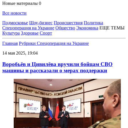
Новые материалы
0
Все новости
Подмосковье
Шоу-бизнес
Происшествия
Политика
Спецоперация на Украине
Общество
Экономика
ЕЩЕ ТЕМЫ
Культура
Здоровье
Спорт
Главная
Рубрики
Спецоперация на Украине
14 мая 2025, 19:04
Воробьёв и Цивилёва вручили бойцам СВО
машины и рассказали о мерах поддержки