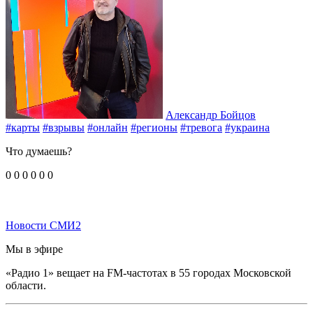
Александр Бойцов
#карты
#взрывы
#онлайн
#регионы
#тревога
#украина
Что думаешь?
0
0
0
0
0
0
Новости СМИ2
Мы в эфире
«Радио 1» вещает на FM-частотах в 55 городах Московской
области.