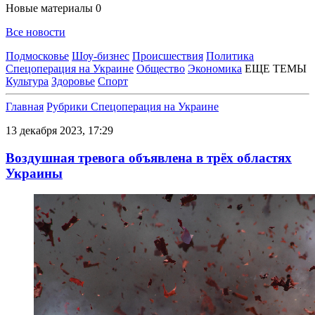
Новые материалы
0
Все новости
Подмосковье
Шоу-бизнес
Происшествия
Политика
Спецоперация на Украине
Общество
Экономика
ЕЩЕ ТЕМЫ
Культура
Здоровье
Спорт
Главная
Рубрики
Спецоперация на Украине
13 декабря 2023, 17:29
Воздушная тревога объявлена в трёх областях
Украины