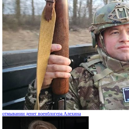
отмывании денег военблогера Алехина