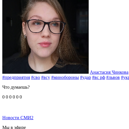
Анастасия Чинкова
#предприятия
#сво
#всу
#минобороны
#удар
#вс рф
#львов
#ук
Что думаешь?
0
0
0
0
0
0
Новости СМИ2
Мы в эфире