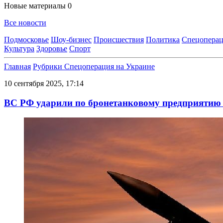
Новые материалы
0
Все новости
Подмосковье
Шоу-бизнес
Происшествия
Политика
Спецоперац
Культура
Здоровье
Спорт
Главная
Рубрики
Спецоперация на Украине
10 сентября 2025, 17:14
ВС РФ ударили по бронетанковому предприятию 