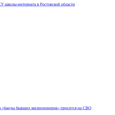
СУ школы-интерната в Ростовской области
ва «банды бывших милиционеров» просится на СВО