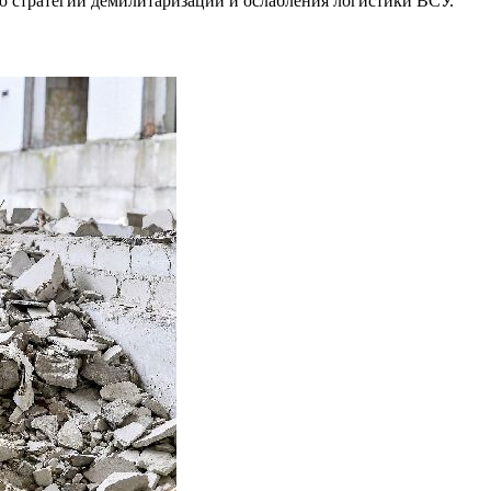
ю стратегии демилитаризации и ослабления логистики ВСУ.