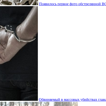
Появилось первое фото обстрелянной В
Обвиняемый в массовых убийствах гла