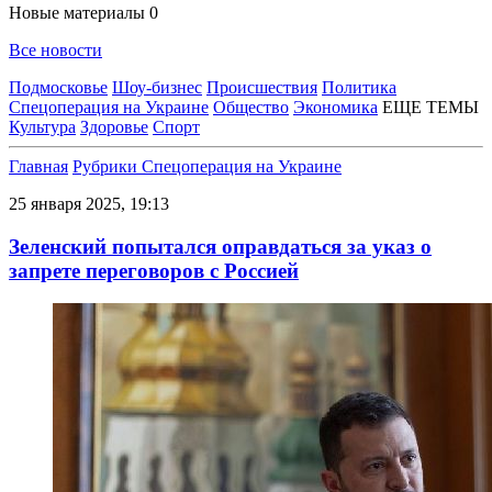
Новые материалы
0
Все новости
Подмосковье
Шоу-бизнес
Происшествия
Политика
Спецоперация на Украине
Общество
Экономика
ЕЩЕ ТЕМЫ
Культура
Здоровье
Спорт
Главная
Рубрики
Спецоперация на Украине
25 января 2025, 19:13
Зеленский попытался оправдаться за указ о
запрете переговоров с Россией