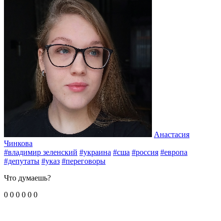
Анастасия
Чинкова
#владимир зеленский
#украина
#сша
#россия
#европа
#депутаты
#указ
#переговоры
Что думаешь?
0
0
0
0
0
0