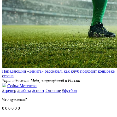
Нападающий «Зенита» рассказал, как клуб подходит концовке
сезона
*принадлежит Meta, запрещённой в России
Софья Метелева
#тренер
#работа
#спорт
#мнение
#футбол
Что думаешь?
0
0
0
0
0
0