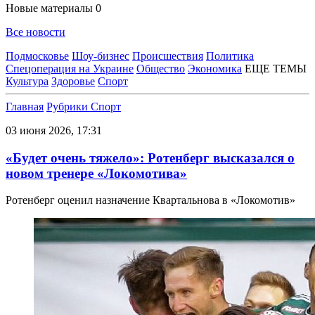
Новые материалы
0
Все новости
Подмосковье
Шоу-бизнес
Происшествия
Политика
Спецоперация на Украине
Общество
Экономика
ЕЩЕ ТЕМЫ
Культура
Здоровье
Спорт
Главная
Рубрики
Спорт
03 июня 2026, 17:31
«Будет очень тяжело»: Ротенберг высказался о
новом тренере «Локомотива»
Ротенберг оценил назначение Квартальнова в «Локомотив»