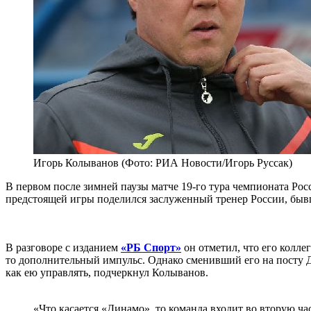
Игорь Колыванов (Фото: РИА Новости/Игорь Руссак)
В первом после зимней паузы матче 19-го тура чемпионата Ро
предстоящей игры поделился заслуженный тренер России, бы
В разговоре с изданием
«РБ Спорт»
он отметил, что его колле
то дополнительный импульс. Однако сменивший его на посту Джо
как ею управлять, подчеркнул Колыванов.
«Что касается «Динамо», то команда входит во вторую час