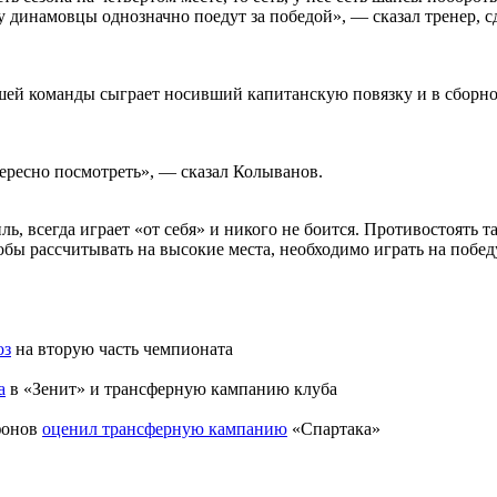
ону динамовцы однозначно поедут за победой», — сказал трене
шей команды сыграет носивший капитанскую повязку и в сборно
нтересно посмотреть», — сказал Колыванов.
ь, всегда играет «от себя» и никого не боится. Противостоять 
обы рассчитывать на высокие места, необходимо играть на побед
оз
на вторую часть чемпионата
а
в «Зенит» и трансферную кампанию клуба
фонов
оценил трансферную кампанию
«Спартака»