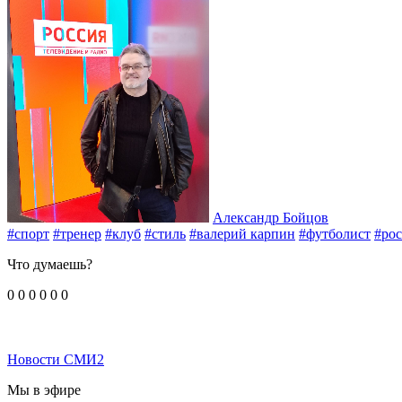
Александр Бойцов
#спорт
#тренер
#клуб
#стиль
#валерий карпин
#футболист
#рос
Что думаешь?
0
0
0
0
0
0
Новости СМИ2
Мы в эфире