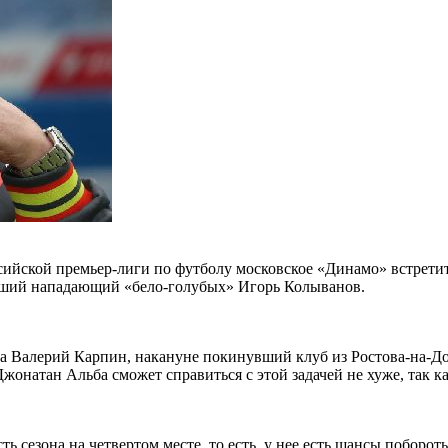
ссийской премьер-лиги по футболу московское «Динамо» встрети
вший нападающий «бело-голубых» Игорь Колыванов.
га Валерий Карпин, накануне покинувший клуб из Ростова-на-Дон
натан Альба сможет справиться с этой задачей не хуже, так как
ть сезона на четвертом месте, то есть, у нее есть шансы поборот