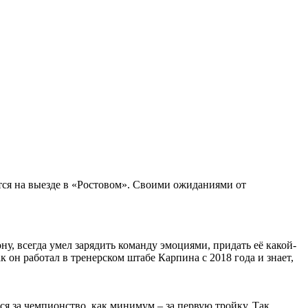
тся на выезде в «Ростовом». Своими ожиданиями от
у, всегда умел зарядить команду эмоциями, придать её какой-
 он работал в тренерском штабе Карпина с 2018 года и знает,
ься за чемпионство, как минимум – за первую тройку. Так