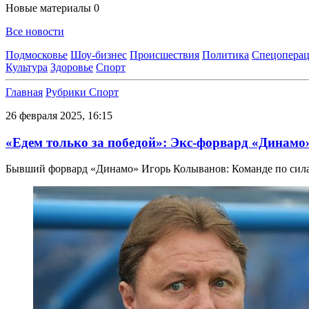
Новые материалы
0
Все новости
Подмосковье
Шоу-бизнес
Происшествия
Политика
Спецоперац
Культура
Здоровье
Спорт
Главная
Рубрики
Спорт
26 февраля 2025, 16:15
«Едем только за победой»: Экс-форвард «Динамо
Бывший форвард «Динамо» Игорь Колыванов: Команде по сила