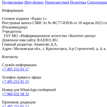
Подмосковье
Шоу-бизнес
Происшествия
Политика
Спецоперац
Информация
Сетевое издание «Радио 1».
Реестровая запись СМИ Эл № ФС77-85036 от 10 апреля 2023 г
(Роскомнадзор).
Учредитель:
ГАУ МО «Информационное агентство «Контент-центр»
Доменное имя сайта: RADIO1.RU
Главный редактор: Аванесян Д.А.
Адрес: Московская обл., г. Красногорск, б-р Строителей, д. 4, к
Контакты
Служба информации
+7 495 252 01 17
Телефон прямого эфира
+7 495 252 01 15
Номер для WhatsApp-сообщений
+7 966 032 58 32
Приемная, редакция
+7 495 252 01 12