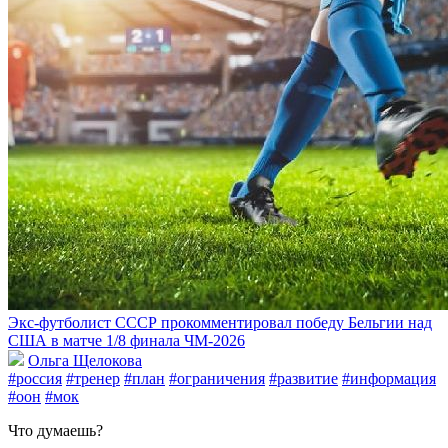
Экс-футболист СССР прокомментировал победу Бельгии над
США в матче 1/8 финала ЧМ-2026
Ольга Щелокова
#россия
#тренер
#план
#ограничения
#развитие
#информация
#оон
#мок
Что думаешь?