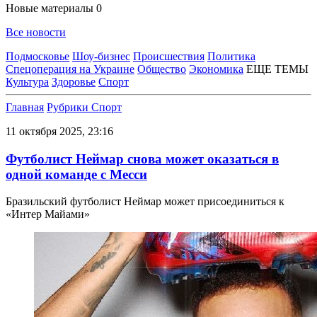
Новые материалы
0
Все новости
Подмосковье
Шоу-бизнес
Происшествия
Политика
Спецоперация на Украине
Общество
Экономика
ЕЩЕ ТЕМЫ
Культура
Здоровье
Спорт
Главная
Рубрики
Спорт
11 октября 2025, 23:16
Футболист Неймар снова может оказаться в
одной команде с Месси
Бразильский футболист Неймар может присоединиться к
«Интер Майами»