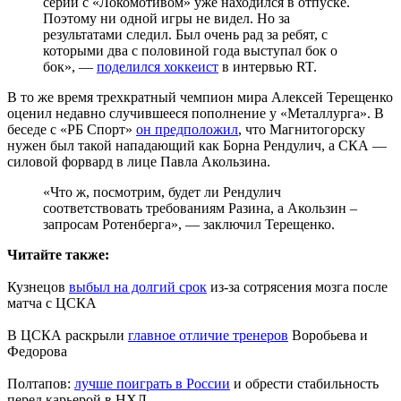
серии с «Локомотивом» уже находился в отпуске.
Поэтому ни одной игры не видел. Но за
результатами следил. Был очень рад за ребят, с
которыми два с половиной года выступал бок о
бок», —
поделился хоккеист
в интервью RT.
В то же время трехкратный чемпион мира Алексей Терещенко
оценил недавно случившееся пополнение у «Металлурга». В
беседе с «РБ Спорт»
он предположил
, что Магнитогорску
нужен был такой нападающий как Борна Рендулич, а СКА —
силовой форвард в лице Павла Акользина.
«Что ж, посмотрим, будет ли Рендулич
соответствовать требованиям Разина, а Акользин –
запросам Ротенберга», — заключил Терещенко.
Читайте также:
Кузнецов
выбыл на долгий срок
из-за сотрясения мозга после
матча с ЦСКА
В ЦСКА раскрыли
главное отличие тренеров
Воробьева и
Федорова
Полтапов:
лучше поиграть в России
и обрести стабильность
перед карьерой в НХЛ