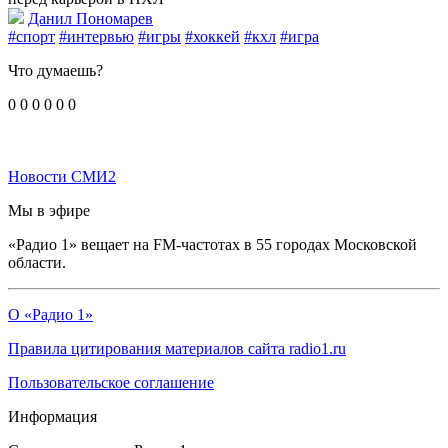
Данил Пономарев
#спорт
#интервью
#игры
#хоккей
#кхл
#игра
Что думаешь?
0
0
0
0
0
0
Новости СМИ2
Мы в эфире
«Радио 1» вещает на FM-частотах в 55 городах Московской
области.
О «Радио 1»
Правила цитирования материалов сайта radio1.ru
Пользовательское соглашение
Информация