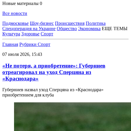
Новые материалы
0
Все новости
Подмосковье
Шоу-бизнес
Происшествия
Политика
Спецоперация на Украине
Общество
Экономика
ЕЩЕ ТЕМЫ
Культура
Здоровье
Спорт
Главная
Рубрики
Спорт
07 июля 2026, 15:43
«Не потеря, а приобретение»: Губерниев
отреагировал на уход Сперцяна из
«Краснодара»
Губерниев назвал уход Сперцяна из «Краснодара»
приобретением для клуба