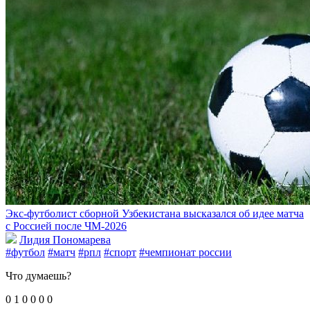
Экс-футболист сборной Узбекистана высказался об идее матча
с Россией после ЧМ-2026
Лидия Пономарева
#футбол
#матч
#рпл
#спорт
#чемпионат россии
Что думаешь?
0
1
0
0
0
0