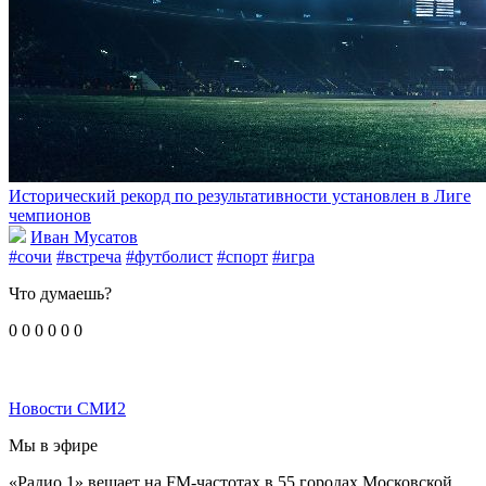
Исторический рекорд по результативности установлен в Лиге
чемпионов
Иван Мусатов
#сочи
#встреча
#футболист
#спорт
#игра
Что думаешь?
0
0
0
0
0
0
Новости СМИ2
Мы в эфире
«Радио 1» вещает на FM-частотах в 55 городах Московской