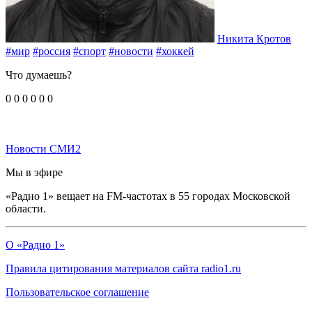
Никита Кротов
#мир
#россия
#спорт
#новости
#хоккей
Что думаешь?
0
0
0
0
0
0
Новости СМИ2
Мы в эфире
«Радио 1» вещает на FM-частотах в 55 городах Московской
области.
О «Радио 1»
Правила цитирования материалов сайта radio1.ru
Пользовательское соглашение