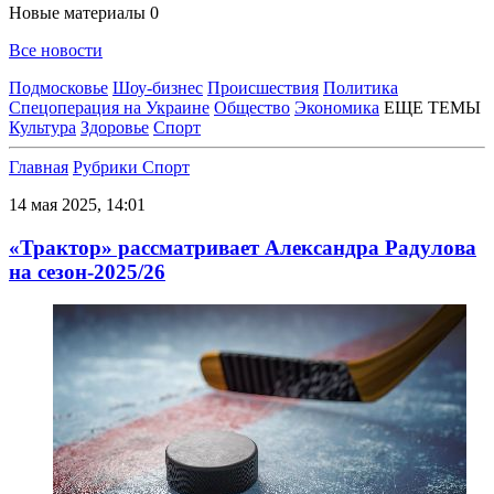
Новые материалы
0
Все новости
Подмосковье
Шоу-бизнес
Происшествия
Политика
Спецоперация на Украине
Общество
Экономика
ЕЩЕ ТЕМЫ
Культура
Здоровье
Спорт
Главная
Рубрики
Спорт
14 мая 2025, 14:01
«Трактор» рассматривает Александра Радулова
на сезон-2025/26