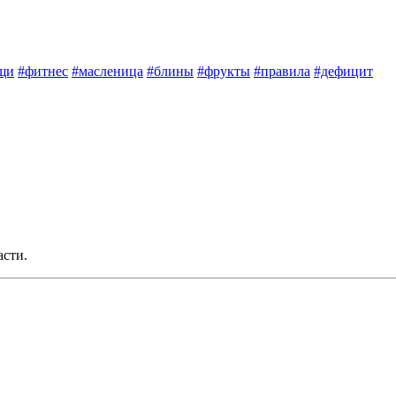
щи
#фитнес
#масленица
#блины
#фрукты
#правила
#дефицит
асти.