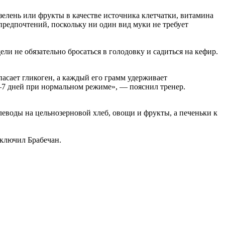
елень или фрукты в качестве источника клетчатки, витамина
предпочтений, поскольку ни один вид муки не требует
ели не обязательно бросаться в голодовку и садиться на кефир.
асает гликоген, а каждый его грамм удерживает
3–7 дней при нормальном режиме», — пояснил тренер.
леводы на цельнозерновой хлеб, овощи и фрукты, а печеньки к
аключил Брабечан.