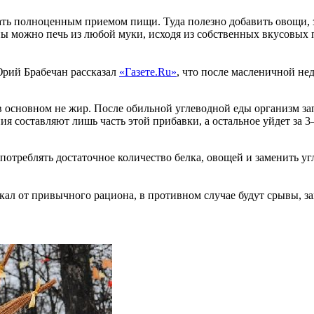
тать полноценным приемом пищи. Туда полезно добавить овощи, з
ны можно печь из любой муки, исходя из собственных вкусовых 
Юрий Брабечан рассказал
«Газете.Ru»
, что после масленичной нед
в основном не жир. После обильной углеводной еды организм зап
я составляют лишь часть этой прибавки, а остальное уйдет за 
отреблять достаточное количество белка, овощей и заменить уг
кал от привычного рациона, в противном случае будут срывы, з