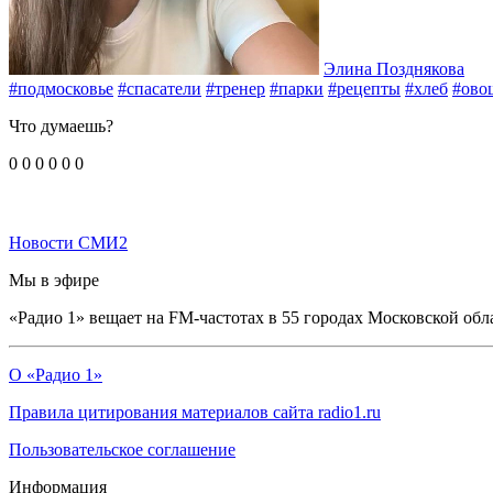
Элина Позднякова
#подмосковье
#спасатели
#тренер
#парки
#рецепты
#хлеб
#ово
Что думаешь?
0
0
0
0
0
0
Новости СМИ2
Мы в эфире
«Радио 1» вещает на FM-частотах в 55 городах Московской обл
О «Радио 1»
Правила цитирования материалов сайта radio1.ru
Пользовательское соглашение
Информация