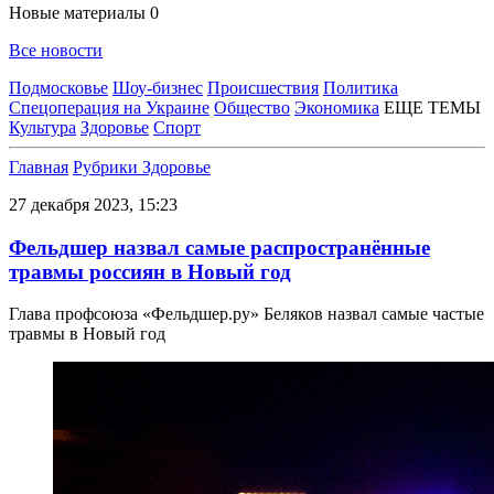
Новые материалы
0
Все новости
Подмосковье
Шоу-бизнес
Происшествия
Политика
Спецоперация на Украине
Общество
Экономика
ЕЩЕ ТЕМЫ
Культура
Здоровье
Спорт
Главная
Рубрики
Здоровье
27 декабря 2023, 15:23
Фельдшер назвал самые распространённые
травмы россиян в Новый год
Глава профсоюза «Фельдшер.ру» Беляков назвал самые частые
травмы в Новый год