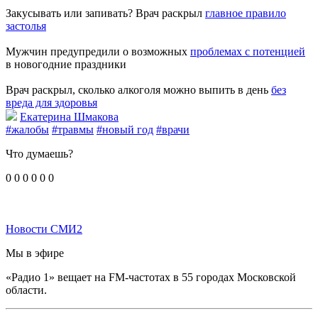
Закусывать или запивать? Врач раскрыл
главное правило
застолья
Мужчин предупредили о возможных
проблемах с потенцией
в новогодние праздники
Врач раскрыл, сколько алкоголя можно выпить в день
без
вреда для здоровья
Екатерина Шмакова
#жалобы
#травмы
#новый год
#врачи
Что думаешь?
0
0
0
0
0
0
Новости СМИ2
Мы в эфире
«Радио 1» вещает на FM-частотах в 55 городах Московской
области.