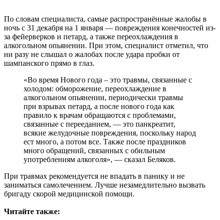
По словам специалиста, самые распространённые жалобы в
ночь с 31 декабря на 1 января — повреждения конечностей из-
за фейерверков и петард, а также переохлаждения в
алкогольном опьянении. При этом, специалист отметил, что
ни разу не слышал о жалобах после удара пробки от
шампанского прямо в глаз.
«Во время Нового года – это травмы, связанные с
холодом: обморожение, переохлаждение в
алкогольном опьянении, периодически травмы
при взрывах петард, а после нового года как
правило к врачам обращаются с проблемами,
связанные с перееданием, — это панкреатит,
всякие желудочные повреждения, поскольку народ
ест много, а потом все. Также после праздников
много обращений, связанных с обильным
употреблениям алкоголя», — сказал Беляков.
При травмах рекомендуется не впадать в панику и не
заниматься самолечением. Лучше незамедлительно вызвать
бригаду скорой медицинской помощи.
Читайте также: