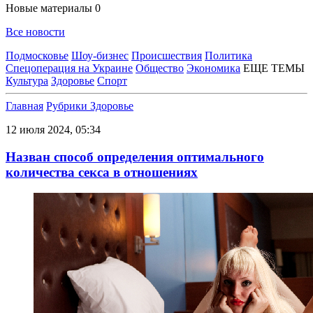
Новые материалы
0
Все новости
Подмосковье
Шоу-бизнес
Происшествия
Политика
Спецоперация на Украине
Общество
Экономика
ЕЩЕ ТЕМЫ
Культура
Здоровье
Спорт
Главная
Рубрики
Здоровье
12 июля 2024, 05:34
Назван способ определения оптимального
количества секса в отношениях