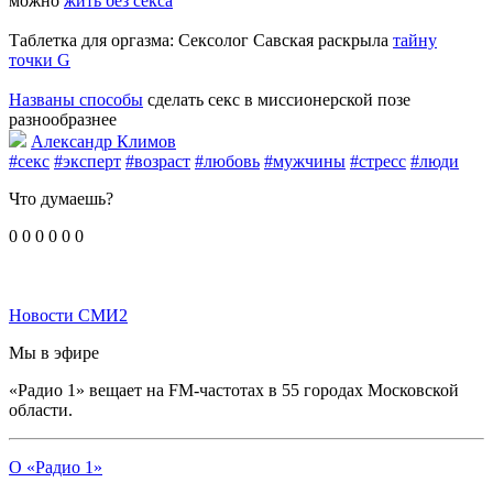
можно
жить без секса
Таблетка для оргазма: Сексолог Савская раскрыла
тайну
точки G
Названы способы
сделать секс в миссионерской позе
разнообразнее
Александр Климов
#секс
#эксперт
#возраст
#любовь
#мужчины
#стресс
#люди
Что думаешь?
0
0
0
0
0
0
Новости СМИ2
Мы в эфире
«Радио 1» вещает на FM-частотах в 55 городах Московской
области.
О «Радио 1»