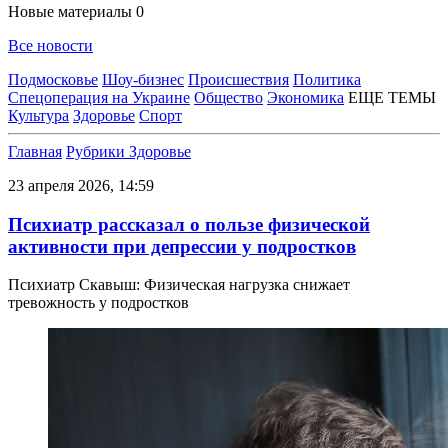
Новые материалы
0
Все новости
Подмосковье
Шоу-бизнес
Происшествия
Политика
Спецоперация на Украине
Общество
Экономика
ЕЩЕ ТЕМЫ
Культура
Здоровье
Спорт
Главная
Рубрики
Здоровье
23 апреля 2026, 14:59
Психиатр рассказал о пользе физической
активности при депрессии у подростков
Психиатр Скавыш: Физическая нагрузка снижает
тревожность у подростков