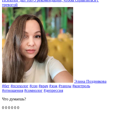
Психолог дал топ-5 рекомендаций, чтобы справляться с
тревогой
Элина Позднякова
#бег
#психолог
#сон
#врач
#зож
#танцы
#контроль
#отношения
#сомнолог
#депрессия
Что думаешь?
0
0
0
0
0
0