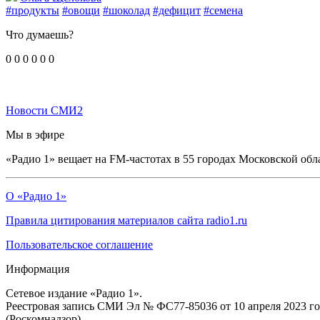
#продукты
#овощи
#шоколад
#дефицит
#семена
Что думаешь?
0
0
0
0
0
0
Новости СМИ2
Мы в эфире
«Радио 1» вещает на FM-частотах в 55 городах Московской обл
О «Радио 1»
Правила цитирования материалов сайта radio1.ru
Пользовательское соглашение
Информация
Сетевое издание «Радио 1».
Реестровая запись СМИ Эл № ФС77-85036 от 10 апреля 2023 г
(Роскомнадзор).