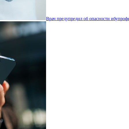
Врач предупредил об опасности ибупроф