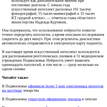
использует как дополнительное мнение при
постановке диагноза. С начала года
искусственный интеллект распознал 191 тысячу
флюорографий, 55 тысяч маммографий и 35 тысяч
КТ грудной клетки», — отметила глава областного
министерства Надежда Куртяник.
Она подчеркнула, что использование нейросети помогло
точнее определять патологии, а время описания исследования
сократить до двух минут. При этом результаты диагностики
автоматически отправляются в электронную карту пациента.
В настоящее время искусственный интеллект используется
для распознавания рентгеновских снимков в 51 медицинском
учреждении Подмосковья. Нейросеть умеет выявлять
одиннадцать патологий, в том числе — сразу несколько на
одном снимке.
Читайте также
:
В Подмосковье
оформили более 5 млн электронных рецептов
на льготные
лекарства
В Подмосковье
упростили оформление доплаты
к пенсии