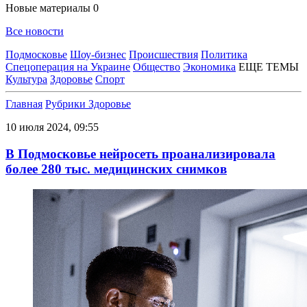
Новые материалы
0
Все новости
Подмосковье
Шоу-бизнес
Происшествия
Политика
Спецоперация на Украине
Общество
Экономика
ЕЩЕ ТЕМЫ
Культура
Здоровье
Спорт
Главная
Рубрики
Здоровье
10 июля 2024, 09:55
В Подмосковье нейросеть проанализировала
более 280 тыс. медицинских снимков