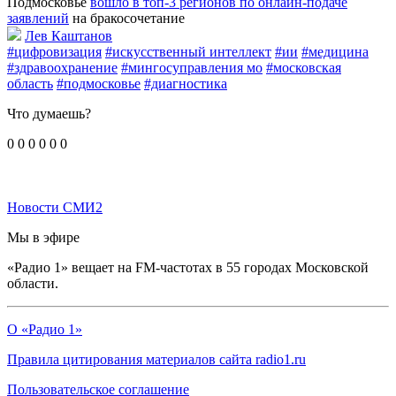
Подмосковье
вошло в топ-3 регионов по онлайн-подаче
заявлений
на бракосочетание
Лев Каштанов
#цифровизация
#искусственный интеллект
#ии
#медицина
#здравоохранение
#мингосуправления мо
#московская
область
#подмосковье
#диагностика
Что думаешь?
0
0
0
0
0
0
Новости СМИ2
Мы в эфире
«Радио 1» вещает на FM-частотах в 55 городах Московской
области.
О «Радио 1»
Правила цитирования материалов сайта radio1.ru
Пользовательское соглашение