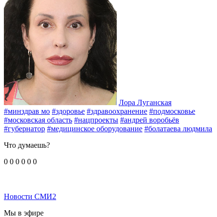
Лора Луганская
#минздрав мо
#здоровье
#здравоохранение
#подмосковье
#московская область
#нацпроекты
#андрей воробьёв
#губернатор
#медицинское оборудование
#болатаева людмила
Что думаешь?
0
0
0
0
0
0
Новости СМИ2
Мы в эфире