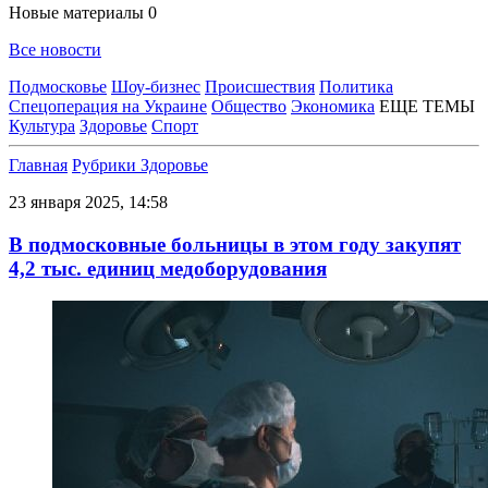
Новые материалы
0
Все новости
Подмосковье
Шоу-бизнес
Происшествия
Политика
Спецоперация на Украине
Общество
Экономика
ЕЩЕ ТЕМЫ
Культура
Здоровье
Спорт
Главная
Рубрики
Здоровье
23 января 2025, 14:58
В подмосковные больницы в этом году закупят
4,2 тыс. единиц медоборудования