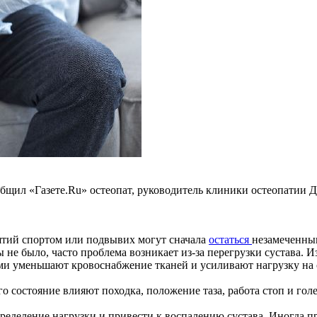
сообщил «Газете.Ru» остеопат, руководитель клиники остеопатии
нятий спортом или подвывих могут сначала
остаться
незамеченным
 не было, часто проблема возникает из-за перегрузки сустава.
ми уменьшают кровоснабжение тканей и усиливают нагрузку на с
го состояние влияют походка, положение таза, работа стоп и го
ределение нагрузки и привести к воспалению сустава. Иногда п