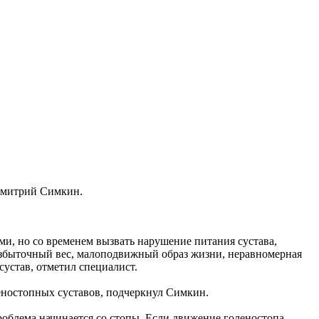
 Дмитрий Симкин.
и, но со временем вызвать нарушение питания сустава,
 Избыточный вес, малоподвижный образ жизни, неравномерная
устав, отметил специалист.
леностопных суставов, подчеркнул Симкин.
роблема начинается со стопы. Если движение голеностопа