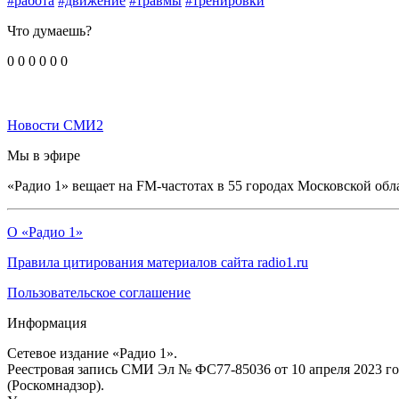
#работа
#движение
#травмы
#тренировки
Что думаешь?
0
0
0
0
0
0
Новости СМИ2
Мы в эфире
«Радио 1» вещает на FM-частотах в 55 городах Московской обл
О «Радио 1»
Правила цитирования материалов сайта radio1.ru
Пользовательское соглашение
Информация
Сетевое издание «Радио 1».
Реестровая запись СМИ Эл № ФС77-85036 от 10 апреля 2023 г
(Роскомнадзор).