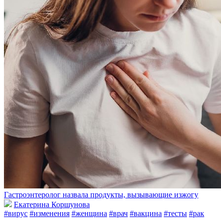
Гастроэнтеролог назвала продукты, вызывающие изжогу
Екатерина Коршунова
#вирус
#изменения
#женщина
#врач
#вакцина
#тесты
#рак