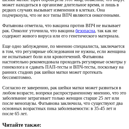
может находиться в организме длительное время, и лишь в
редких случаях вызывает изменения в клетках. Она
подчеркнула, что не все типы ВПЧ являются онкогенными.
Фатьянова отметила, что вакцина против ВПЧ не вызывает
рак. Онколог уточнила, что вакцина
безопасна
, так как не
содержит живого вируса или его генетического материала.
Еще одно заблуждение, по мнению специалиста, заключается
в том, что регулярные обследования не нужны, если женщина
не испытывает боли или кровотечений. Фатьянова
настоятельно рекомендовала проходить регулярные осмотры у
гинеколога и сдавать ПАП-тесты и ВПЧ-тесты, поскольку на
ранних стадиях рак шейки матки может протекать
бессимптомно.
Согласно ее заверению, рак шейки матки может развиться в
любом возрасте, вопреки распространенному мнению, что это
заболевание затрагивает только женщин старше 25 лет или
после менопаузы. Фатьянова заключила, что существуют два
основных возрастных пика заболеваемости: в 35-45 лет и
после 65 лет.
Читайте также: