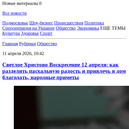
Новые материалы
0
Все новости
Подмосковье
Шоу-бизнес
Происшествия
Политика
Спецоперация на Украине
Общество
Экономика
ЕЩЕ ТЕМЫ
Культура
Здоровье
Спорт
Главная
Рубрики
Общество
11 апреля 2026, 10:42
Светлое Христово Воскресение 12 апреля: как
разделить пасхальную радость и привлечь в дом
благодать, народные приметы