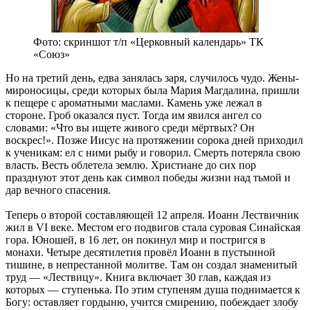
Фото: скриншот т/п «Церковный календарь» ТК
«Союз»
Но на третий день, едва занялась заря, случилось чудо. Жены-
мироносицы, среди которых была Мария Магдалина, пришли
к пещере с ароматными маслами. Камень уже лежал в
стороне. Гроб оказался пуст. Тогда им явился ангел со
словами: «Что вы ищете живого среди мёртвых? Он
воскрес!». Позже Иисус на протяжении сорока дней приходил
к ученикам: ел с ними рыбу и говорил. Смерть потеряла свою
власть. Весть облетела землю. Христиане до сих пор
празднуют этот день как символ победы жизни над тьмой и
дар вечного спасения.
Теперь о второй составляющей 12 апреля. Иоанн Лествичник
жил в VI веке. Местом его подвигов стала суровая Синайская
гора. Юношей, в 16 лет, он покинул мир и постригся в
монахи. Четыре десятилетия провёл Иоанн в пустынной
тишине, в непрестанной молитве. Там он создал знаменитый
труд — «Лествицу». Книга включает 30 глав, каждая из
которых — ступенька. По этим ступеням душа поднимается к
Богу: оставляет гордыню, учится смирению, побеждает злобу