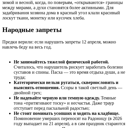
зимой и весной, когда, по поверьям, «открываются» границы
между мирами, а духи становятся более активными. Для
задабривания хозяина дома в красный угол клали красивый
лоскут ткани, монетку или кусочек хлеба.
Народные запреты
Предки верили: если нарушить запреты 12 апреля, можно
навлечь беду на весь год.
Не занимайтесь тяжелой физической работой.
Считалось, что нарушитель рискует заработать болезни
суставов и спины. Пасха — это время отдыха души, а не
труда;
Категорически нельзя ругаться, сквернословить и
выяснять отношения.
Ссоры в такой светлый день —
двойной грех;
Не надевайте черную или темную одежду.
Темные
тона «притягивают тоску» и несчастья. Даже траур
отступает перед пасхальной радостью;
Не стоит поминать усопших и ходить на кладбище.
Поминовение умерших переносят на Радоницу (в 2026
году выпадает на 21 апреля), а в сам праздник стараются