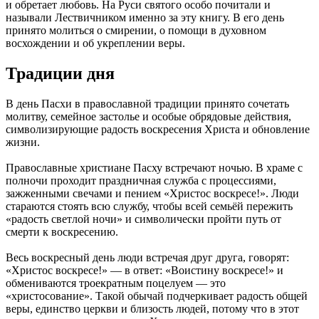
и обретает любовь. На Руси святого особо почитали и
называли Лествичником именно за эту книгу. В его день
принято молиться о смирении, о помощи в духовном
восхождении и об укреплении веры.
Традиции дня
В день Пасхи в православной традиции принято сочетать
молитву, семейное застолье и особые обрядовые действия,
символизирующие радость воскресения Христа и обновление
жизни.
Православные христиане Пасху встречают ночью. В храме с
полночи проходит праздничная служба с процессиями,
зажженными свечами и пением «Христос воскресе!». Люди
стараются стоять всю службу, чтобы всей семьёй пережить
«радость светлой ночи» и символически пройти путь от
смерти к воскресению.
Весь воскресный день люди встречая друг друга, говорят:
«Христос воскресе!» — в ответ: «Воистину воскресе!» и
обмениваются троекратным поцелуем — это
«христосование». Такой обычай подчеркивает радость общей
веры, единство церкви и близость людей, потому что в этот