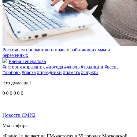
Россиянам напомнили о правах работающих мам и
беременных
Елена Генералова
#история
#праздник
#погода
#жизнь
#традиции
#весна
#любовь
#пасха
#праздники
#память
#служба
Что думаешь?
0
0
0
0
0
0
Новости СМИ2
Мы в эфире
«Радио 1» вещает на FM-частотах в 55 городах Московской