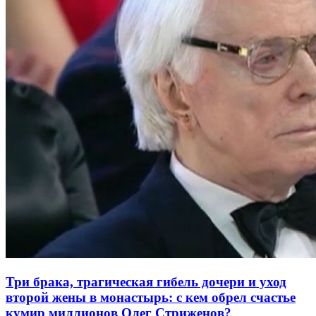
Три брака, трагическая гибель дочери и уход
второй жены в монастырь: с кем обрел счастье
кумир миллионов Олег Стриженов?