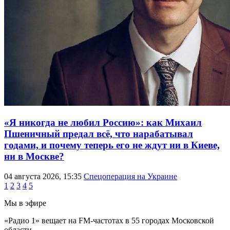
«Я никогда не любил Россию»: как Михаил
Пшеничный предал всё, что нарабатывал
годами, и почему теперь его не ждут ни в Киеве,
ни в Москве?
04 августа 2026, 15:35
Спецоперация на Украине
1
2
3
4
5
Мы в эфире
«Радио 1» вещает на FM-частотах в 55 городах Московской
области.