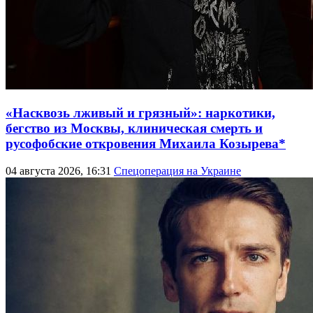
«Насквозь лживый и грязный»: наркотики,
бегство из Москвы, клиническая смерть и
русофобские откровения Михаила Козырева*
04 августа 2026, 16:31
Спецоперация на Украине