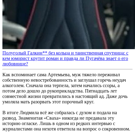
Полуголый Галкин** без кольца и таинственная спутница: с
кем юморист крутит роман и правда ли Пугачёва знает о его
любовнице?
Как вспоминает сама Артемьева, муж тяжело переживал
собственную невостребованность и заглушал горечь неудач
алкоголем. Сначала она терпела, затем начались ссоры, а
потом дело дошло до рукоприкладства. Пятнадцать лет
совместной жизни превратились в настоящий ад. Даже дочь
умоляла мать разорвать этот порочный круг.
В итоге Людмила всё же собралась с духом и подала на
развод. Знаменитая «Сваха» никогда не предавала эту
историю огласке. Лишь в одном из редких интервью с
журналистами она нехотя ответила на вопрос о сокровенном.