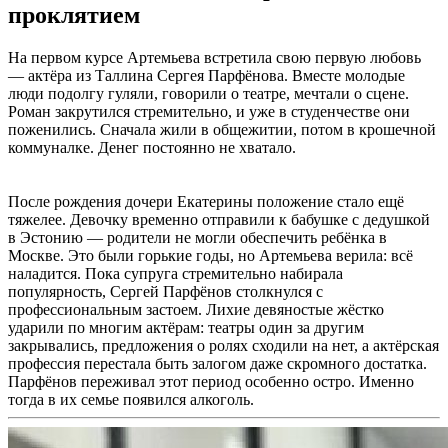
проклятием
На первом курсе Артемьева встретила свою первую любовь
— актёра из Таллина Сергея Парфёнова. Вместе молодые
люди подолгу гуляли, говорили о театре, мечтали о сцене.
Роман закрутился стремительно, и уже в студенчестве они
поженились. Сначала жили в общежитии, потом в крошечной
коммуналке. Денег постоянно не хватало.
После рождения дочери Екатерины положение стало ещё
тяжелее. Девочку временно отправили к бабушке с дедушкой
в Эстонию — родители не могли обеспечить ребёнка в
Москве. Это были горькие годы, но Артемьева верила: всё
наладится. Пока супруга стремительно набирала
популярность, Сергей Парфёнов столкнулся с
профессиональным застоем. Лихие девяностые жёстко
ударили по многим актёрам: театры один за другим
закрывались, предложения о ролях сходили на нет, а актёрская
профессия перестала быть залогом даже скромного достатка.
Парфёнов переживал этот период особенно остро. Именно
тогда в их семье появился алкоголь.