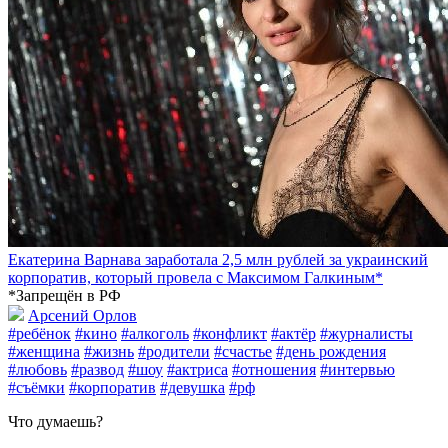
Екатерина Варнава заработала 2,5 млн рублей за украинский
корпоратив, который провела с Максимом Галкиным*
*Запрещён в РФ
Арсений Орлов
#ребёнок
#кино
#алкоголь
#конфликт
#актёр
#журналисты
#женщина
#жизнь
#родители
#счастье
#день рождения
#любовь
#развод
#шоу
#актриса
#отношения
#интервью
#съёмки
#корпоратив
#девушка
#рф
Что думаешь?