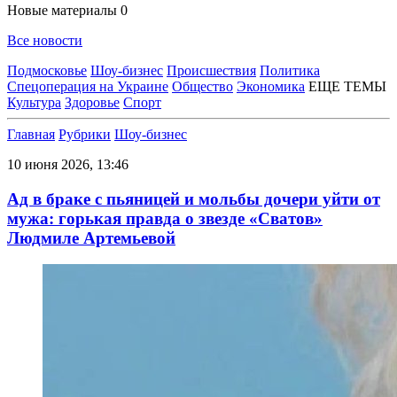
Новые материалы
0
Все новости
Подмосковье
Шоу-бизнес
Происшествия
Политика
Спецоперация на Украине
Общество
Экономика
ЕЩЕ ТЕМЫ
Культура
Здоровье
Спорт
Главная
Рубрики
Шоу-бизнес
10 июня 2026, 13:46
Ад в браке с пьяницей и мольбы дочери уйти от
мужа: горькая правда о звезде «Сватов»
Людмиле Артемьевой