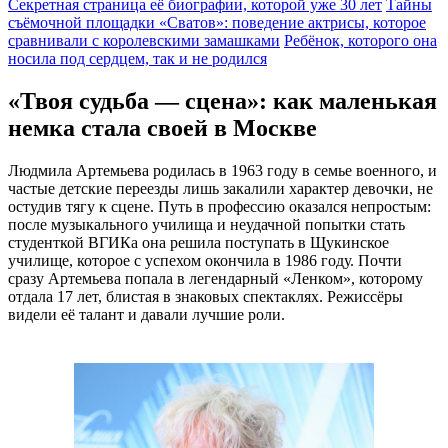
Секретная страница её биографии, которой уже 30 лет
Тайны
съёмочной площадки «Сватов»: поведение актрисы, которое
сравнивали с королевскими замашками
Ребёнок, которого она
носила под сердцем, так и не родился
«Твоя судьба — сцена»: как маленькая
немка стала своей в Москве
Людмила Артемьева родилась в 1963 году в семье военного, и
частые детские переезды лишь закалили характер девочки, не
остудив тягу к сцене. Путь в профессию оказался непростым:
после музыкального училища и неудачной попытки стать
студенткой ВГИКа она решила поступать в Щукинское
училище, которое с успехом окончила в 1986 году. Почти
сразу Артемьева попала в легендарный «Ленком», которому
отдала 17 лет, блистая в знаковых спектаклях. Режиссёры
видели её талант и давали лучшие роли.