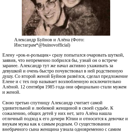
Александр Буйнов и Алёна (Фото:
Инстаграм*@buinovofficial)
Елену «рок-н-рольщик» сразу попытался очаровать шуткой,
заявив, что непременно побрился бы, узнай он о встрече
заранее. Александр тут же начал активно ухаживать за
девушкой и очень быстро почувствовал в ней родственную
душу. Со второй женой Буйнов развёлся, сделал предложение
Елене и с тех пор называет возлюбленную исключительно
Алёной. 12 сентября 1985 года они официально стали мужем
и женой.
Свою третью спутницу Александр считает самой
удивительной и любимой женщиной в своей судьбе. К
сожалению, общих детей у них нет, зато Алёна нашла
отличный подход к его дочери Юлии и относится к девочке и
внукам мужа как к самым родным. О существовании
внебрачного сына женщина узнала одновременно с самим