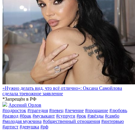
«Нужно делать вид, что всё отлично»: Оксана Самойлова
сделала тревожное заявление
*Запрещён в РФ
Арсений Орлов
#подросток
#трагедия
#певец
#лечение
#прощание
#любовь
#развод
#брак
#музыкант
#супруги
#рок
#звёзды
#самбо
#молодая мужчина
#общественный отношения
#интервью
#артист
#девушка
#рф