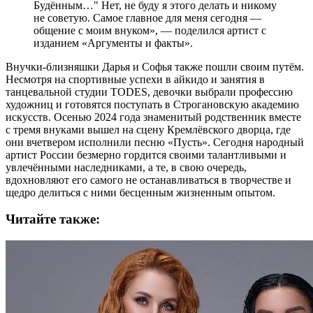
Будённым…" Нет, не буду я этого делать и никому
не советую. Самое главное для меня сегодня —
общение с моим внуком», — поделился артист с
изданием «Аргументы и факты».
Внучки-близняшки Дарья и Софья также пошли своим путём.
Несмотря на спортивные успехи в айкидо и занятия в
танцевальной студии TODES, девочки выбрали профессию
художниц и готовятся поступать в Строгановскую академию
искусств. Осенью 2024 года знаменитый родственник вместе
с тремя внуками вышел на сцену Кремлёвского дворца, где
они вчетвером исполнили песню «Пусть». Сегодня народный
артист России безмерно гордится своими талантливыми и
увлечёнными наследниками, а те, в свою очередь,
вдохновляют его самого не останавливаться в творчестве и
щедро делиться с ними бесценным жизненным опытом.
Читайте также: