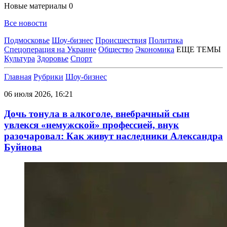
Новые материалы
0
Все новости
Подмосковье
Шоу-бизнес
Происшествия
Политика
Спецоперация на Украине
Общество
Экономика
ЕЩЕ ТЕМЫ
Культура
Здоровье
Спорт
Главная
Рубрики
Шоу-бизнес
06 июля 2026, 16:21
Дочь тонула в алкоголе, внебрачный сын
увлекся «немужской» профессией, внук
разочаровал: Как живут наследники Александра
Буйнова