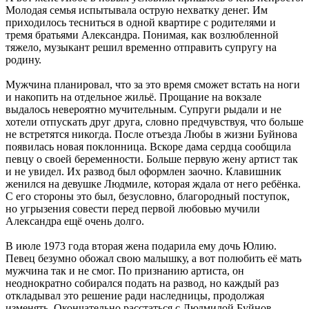
Молодая семья испытывала острую нехватку денег. Им
приходилось тесниться в одной квартире с родителями и
тремя братьями Александра. Понимая, как возлюбленной
тяжело, музыкант решил временно отправить супругу на
родину.
Мужчина планировал, что за это время сможет встать на ноги
и накопить на отдельное жильё. Прощание на вокзале
выдалось невероятно мучительным. Супруги рыдали и не
хотели отпускать друг друга, словно предчувствуя, что больше
не встретятся никогда. После отъезда Любы в жизни Буйнова
появилась новая поклонница. Вскоре дама сердца сообщила
певцу о своей беременности. Больше первую жену артист так
и не увидел. Их развод был оформлен заочно. Клавишник
женился на девушке Людмиле, которая ждала от него ребёнка.
С его стороны это был, безусловно, благородный поступок,
но угрызения совести перед первой любовью мучили
Александра ещё очень долго.
В июле 1973 года вторая жена подарила ему дочь Юлию.
Певец безумно обожал свою малышку, а вот полюбить её мать
мужчина так и не смог. По признанию артиста, он
неоднократно собирался подать на развод, но каждый раз
откладывал это решение ради наследницы, продолжая
изменять. Окончательно расстаться с Людмилой Буйнов