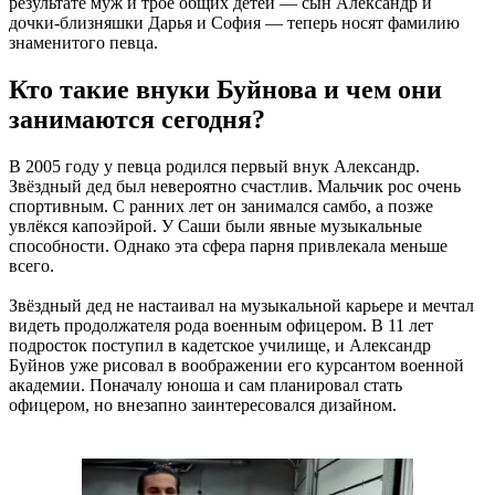
результате муж и трое общих детей — сын Александр и
дочки-близняшки Дарья и София — теперь носят фамилию
знаменитого певца.
Кто такие внуки Буйнова и чем они
занимаются сегодня?
В 2005 году у певца родился первый внук Александр.
Звёздный дед был невероятно счастлив. Мальчик рос очень
спортивным. С ранних лет он занимался самбо, а позже
увлёкся капоэйрой. У Саши были явные музыкальные
способности. Однако эта сфера парня привлекала меньше
всего.
Звёздный дед не настаивал на музыкальной карьере и мечтал
видеть продолжателя рода военным офицером. В 11 лет
подросток поступил в кадетское училище, и Александр
Буйнов уже рисовал в воображении его курсантом военной
академии. Поначалу юноша и сам планировал стать
офицером, но внезапно заинтересовался дизайном.