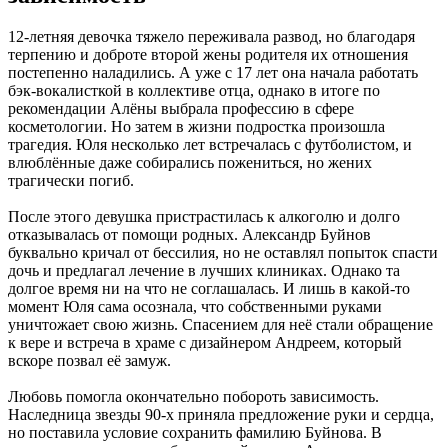
12-летняя девочка тяжело переживала развод, но благодаря
терпению и доброте второй жены родителя их отношения
постепенно наладились. А уже с 17 лет она начала работать
бэк-вокалисткой в коллективе отца, однако в итоге по
рекомендации Алёны выбрала профессию в сфере
косметологии. Но затем в жизни подростка произошла
трагедия. Юля несколько лет встречалась с футболистом, и
влюблённые даже собирались пожениться, но жених
трагически погиб.
После этого девушка пристрастилась к алкоголю и долго
отказывалась от помощи родных. Александр Буйнов
буквально кричал от бессилия, но не оставлял попыток спасти
дочь и предлагал лечение в лучших клиниках. Однако та
долгое время ни на что не соглашалась. И лишь в какой-то
момент Юля сама осознала, что собственными руками
уничтожает свою жизнь. Спасением для неё стали обращение
к вере и встреча в храме с дизайнером Андреем, который
вскоре позвал её замуж.
Любовь помогла окончательно побороть зависимость.
Наследница звезды 90-х приняла предложение руки и сердца,
но поставила условие сохранить фамилию Буйнова. В