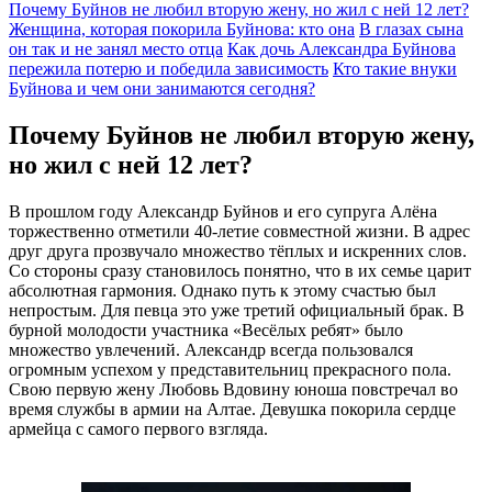
Почему Буйнов не любил вторую жену, но жил с ней 12 лет?
Женщина, которая покорила Буйнова: кто она
В глазах сына
он так и не занял место отца
Как дочь Александра Буйнова
пережила потерю и победила зависимость
Кто такие внуки
Буйнова и чем они занимаются сегодня?
Почему Буйнов не любил вторую жену,
но жил с ней 12 лет?
В прошлом году Александр Буйнов и его супруга Алёна
торжественно отметили 40-летие совместной жизни. В адрес
друг друга прозвучало множество тёплых и искренних слов.
Со стороны сразу становилось понятно, что в их семье царит
абсолютная гармония. Однако путь к этому счастью был
непростым. Для певца это уже третий официальный брак. В
бурной молодости участника «Весёлых ребят» было
множество увлечений. Александр всегда пользовался
огромным успехом у представительниц прекрасного пола.
Свою первую жену Любовь Вдовину юноша повстречал во
время службы в армии на Алтае. Девушка покорила сердце
армейца с самого первого взгляда.