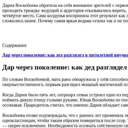
Дария Воскобоева обратила на себя внимание зрителей с перво
проходить трижды: ведущий и аудитория отказывались верить, ч
четвёртое место. Сама колдунья восприняла этот результат ка
сложились иначе. Почему самая яркая ведьма сезона так и не п
Содержание
Дар через поколение: как дед разглядел в пятилетней внучк
Дар через поколение: как дед разгляде
По словам Воскобоевой, мать рано обнаружила у себя способност
сверхъестественного, первым разглядел мощный магический по
Когда Дарии было пять лет, патриарх семьи устроил одно из пе
поймать дикую птицу голыми руками. Юная Воскобоева не поним
осознавая. Прародитель считал, что именно Дария обладает са
Воскобоева позже подтверждала, что с ранних лет применяла э
одноклассницам, чтобы таким образом помириться после ссор. Т
— скорее исключение. Необходимость осознать собственную си