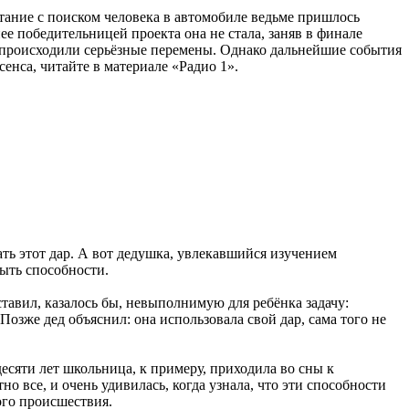
тание с поиском человека в автомобиле ведьме пришлось
ее победительницей проекта она не стала, заняв в финале
ок происходили серьёзные перемены. Однако дальнейшие события
сенса, читайте в материале «Радио 1».
вать этот дар. А вот дедушка, увлекавшийся изучением
ыть способности.
ставил, казалось бы, невыполнимую для ребёнка задачу:
озже дед объяснил: она использовала свой дар, сама того не
есяти лет школьница, к примеру, приходила во сны к
о все, и очень удивилась, когда узнала, что эти способности
ого происшествия.