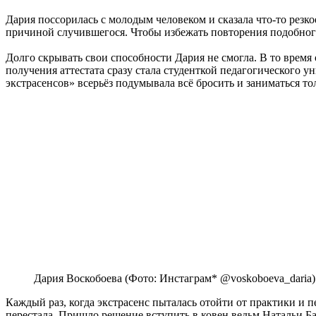
Дария поссорилась с молодым человеком и сказала что-то резк
причиной случившегося. Чтобы избежать повторения подобного,
Долго скрывать свои способности Дария не смогла. В то время
получения аттестата сразу стала студенткой педагогического
экстрасенсов» всерьёз подумывала всё бросить и заниматься то
Дария Воскобоева (Фото: Инстаграм* @voskoboeva_daria)
Каждый раз, когда экстрасенс пыталась отойти от практики и
перестала. Пришло решение вступить в ковен ведьм Натальи Б