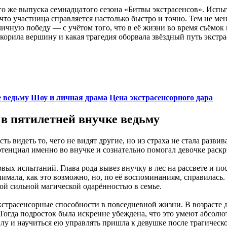
го же выпуска семнадцатого сезона «Битвы экстрасенсов». Испы
то участница справляется настолько быстро и точно. Тем не мен
к личную победу — с учётом того, что в её жизни во время съём
окорила вершину и какая трагедия оборвала звёздный путь экстра
е ведьму
Шоу и личная драма
Цена экстрасенсорного дара
л в пятилетней внучке ведьму
ь видеть то, чего не видят другие, но из страха не стала разви
тенциал именно во внучке и сознательно помогал девочке раскр
рвых испытаний. Глава рода вывез внучку в лес на рассвете и по
ала, как это возможно, но, по её воспоминаниям, справилась. П
мой сильной магической одарённостью в семье.
кстрасенсорные способности в повседневной жизни. В возрасте д
огда подросток была искренне убеждена, что это умеют абсолютн
лу и научиться ею управлять пришла к девушке после трагическ