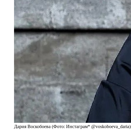
Дария Воскобоева (Фото: Инстаграм* @voskoboeva_daria)