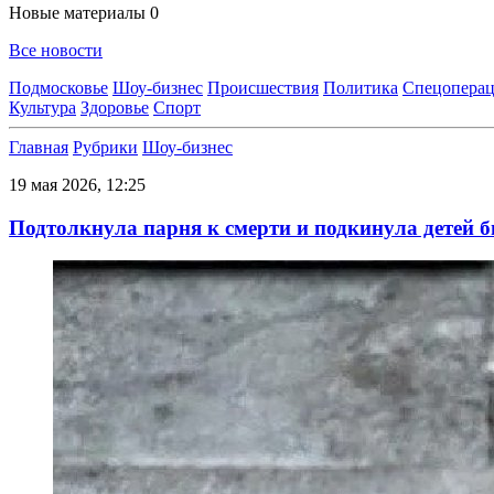
Новые материалы
0
Все новости
Подмосковье
Шоу-бизнес
Происшествия
Политика
Спецоперац
Культура
Здоровье
Спорт
Главная
Рубрики
Шоу-бизнес
19 мая 2026, 12:25
Подтолкнула парня к смерти и подкинула детей 