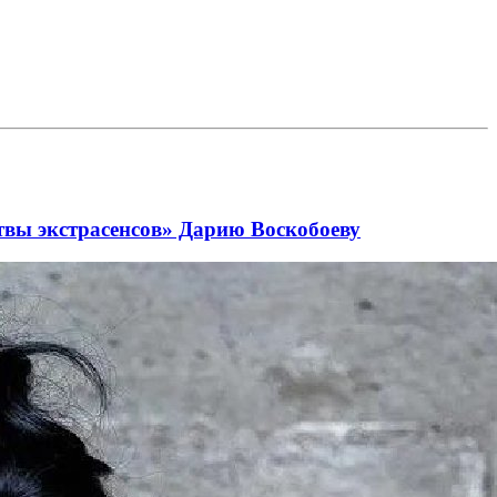
твы экстрасенсов» Дарию Воскобоеву