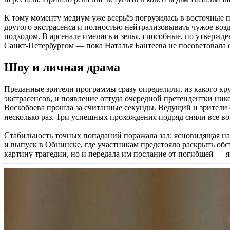
К тому моменту медиум уже всерьёз погрузилась в восточные 
другого экстрасенса и полностью нейтрализовывать чужое воз
подходом. В арсенале имелись и зелья, способные, по утвержд
Санкт-Петербургом — пока Наталья Бантеева не посоветовала е
Шоу и личная драма
Преданные зрители программы сразу определили, из какого к
экстрасенсов, и появление оттуда очередной претендентки ни
Воскобоева прошла за считанные секунды. Ведущий и зрители о
несколько раз. Три успешных прохождения подряд сняли все во
Стабильность точных попаданий поражала зал: ясновидящая на 
и выпуск в Обнинске, где участникам предстояло раскрыть обс
картину трагедии, но и передала им послание от погибшей — як