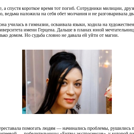
ое, а спустя короткое время тот погиб. Сотрудники милиции, др
 ведьма наложила на себя обет молчания и не разговаривала два
 она училась в гимназии, осваивала языки, ходила на художеств
 университета имени Герцена. Дальше в планах юной мечтательн
лько домом. Но судьба словно не давала ей уйти от магии.
 переставала помогать людям — начинались проблемы, рушились 
антеевой — победительницы «Битвы экстрасенсов», у которой ра