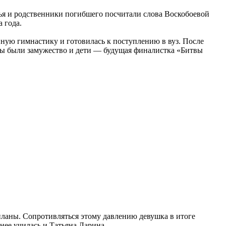
узья и родственники погибшего посчитали слова Воскобоевой
 года.
енную гимнастику и готовилась к поступлению в вуз. После
ицы были замужество и дети — будущая финалистка «Битвы
планы. Сопротивляться этому давлению девушка в итоге
нее училась и Татьяна Ларина.