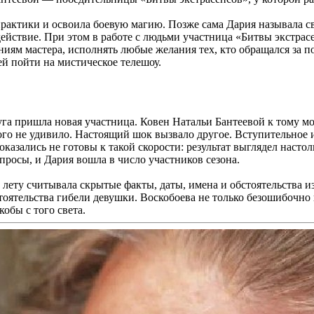
практики и освоила боевую магию. Позже сама Дария называла с
действие. При этом в работе с людьми участница «Битвы экстра
ениям мастера, исполнять любые желания тех, кто обращался за 
й пойти на мистическое телешоу.
руга пришла новая участница. Ковен Натальи Бантеевой к тому
кого не удивило. Настоящий шок вызвало другое. Вступительно
казались не готовы к такой скорости: результат выглядел насто
просы, и Дария вошла в число участников сезона.
лету считывала скрытые факты, даты, имена и обстоятельства и
тоятельства гибели девушки. Воскобоева не только безошибочно
обы с того света.