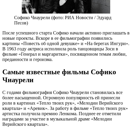
Софико Чиаурели (фото: РИА Новости / Эдуард
Песов)
После успешного старта Софико начали активно приглашать в
новые проекты. Вскоре в ее фильмографии появились
картины «Повесть об одной девушке» и «На берегах Ингури».
В 1963 году актриса исполнила роль танцовщицы Зоси в
фильме «Генерал и маргаритки», посвященном темам любви,
преданности и героизма.
Самые известные фильмы Софико
Чиаурели
С годами фильмография Софико Чиаурели становилась все
более насыщенной. Огромную популярность ей принесли
роли в картинах «Тепло твоих рук», «Мелодии Верийского
квартала» и «Аревик». За работу в фильме «Тепло твоих рук»
артистка получила премию Ленкома. Позднее ее отметили
наградами за участие в музыкальной драме «Мелодии
Верийского квартала».