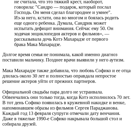
не считала, что это тяжкий крест, наоборот,
говорила: "Сандро — подарок, который послал
Господь. Он меня сделал благороднее и умнее".
Из-за него, кстати, она во многом и боялась родить
еще одного ребенка. Думала, Сандрик может
испытать дефицит внимания. Сейчас ему 50. Он
ходячая энциклопедия актеров и фильмов», —
рассказывала дочь Котэ Махарадзе от первого
брака Мака Махарадзе.
Долгое время семья не понимала, какой именно диагноз
поставили мальчику. Позднее врачи выявили у него аутизм.
Мака Махарадзе также добавила, что любовь Софико и ее отца
длилась около 30 лет и полностью оправдала непростое
решение актеров уйти от прежних партнеров.
Официальной свадьбы пара долго не устраивала.
Обвенчались они только тогда, когда Котэ исполнилось 70 лет.
В тот день Софико появилась в кружевной накидке и венке,
напоминавшем образы из фильмов Сергея Параджанова.
Каждый год 13 февраля супруги отмечали дату венчания.
Даже в тяжелые 1990-е Софико накрывала большой стол и
собирала друзей.