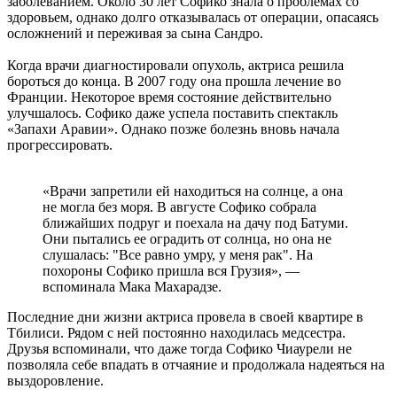
заболеванием. Около 30 лет Софико знала о проблемах со
здоровьем, однако долго отказывалась от операции, опасаясь
осложнений и переживая за сына Сандро.
Когда врачи диагностировали опухоль, актриса решила
бороться до конца. В 2007 году она прошла лечение во
Франции. Некоторое время состояние действительно
улучшалось. Софико даже успела поставить спектакль
«Запахи Аравии». Однако позже болезнь вновь начала
прогрессировать.
«Врачи запретили ей находиться на солнце, а она
не могла без моря. В августе Софико собрала
ближайших подруг и поехала на дачу под Батуми.
Они пытались ее оградить от солнца, но она не
слушалась: "Все равно умру, у меня рак". На
похороны Софико пришла вся Грузия», —
вспоминала Мака Махарадзе.
Последние дни жизни актриса провела в своей квартире в
Тбилиси. Рядом с ней постоянно находилась медсестра.
Друзья вспоминали, что даже тогда Софико Чиаурели не
позволяла себе впадать в отчаяние и продолжала надеяться на
выздоровление.