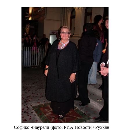
Софико Чиаурели (фото: РИА Новости / Рухкян