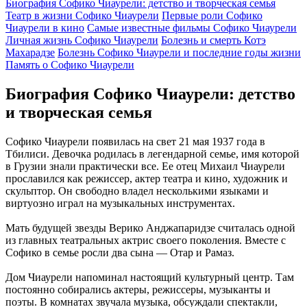
Биография Софико Чиаурели: детство и творческая семья
Театр в жизни Софико Чиаурели
Первые роли Софико
Чиаурели в кино
Самые известные фильмы Софико Чиаурели
Личная жизнь Софико Чиаурели
Болезнь и смерть Котэ
Махарадзе
Болезнь Софико Чиаурели и последние годы жизни
Память о Софико Чиаурели
Биография Софико Чиаурели: детство
и творческая семья
Софико Чиаурели появилась на свет 21 мая 1937 года в
Тбилиси. Девочка родилась в легендарной семье, имя которой
в Грузии знали практически все. Ее отец Михаил Чиаурели
прославился как режиссер, актер театра и кино, художник и
скульптор. Он свободно владел несколькими языками и
виртуозно играл на музыкальных инструментах.
Мать будущей звезды Верико Анджапаридзе считалась одной
из главных театральных актрис своего поколения. Вместе с
Софико в семье росли два сына — Отар и Рамаз.
Дом Чиаурели напоминал настоящий культурный центр. Там
постоянно собирались актеры, режиссеры, музыканты и
поэты. В комнатах звучала музыка, обсуждали спектакли,