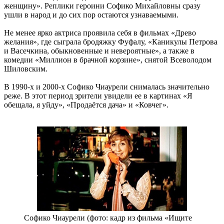
женщину». Реплики героини Софико Михайловны сразу
ушли в народ и до сих пор остаются узнаваемыми.
Не менее ярко актриса проявила себя в фильмах «Древо
желания», где сыграла бродяжку Фуфалу, «Каникулы Петрова
и Васечкина, обыкновенные и невероятные», а также в
комедии «Миллион в брачной корзине», снятой Всеволодом
Шиловским.
В 1990-х и 2000-х Софико Чиаурели снималась значительно
реже. В этот период зрители увидели ее в картинах «Я
обещала, я уйду», «Продаётся дача» и «Ковчег».
Софико Чиаурели (фото: кадр из фильма «Ищите