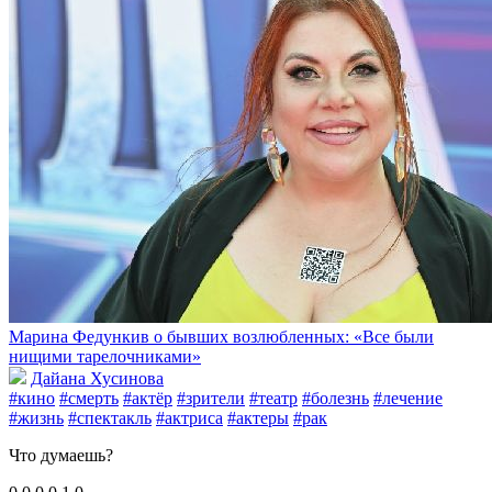
Марина Федункив о бывших возлюбленных: «Все были
нищими тарелочниками»
Дайана Хусинова
#кино
#смерть
#актёр
#зрители
#театр
#болезнь
#лечение
#жизнь
#спектакль
#актриса
#актеры
#рак
Что думаешь?