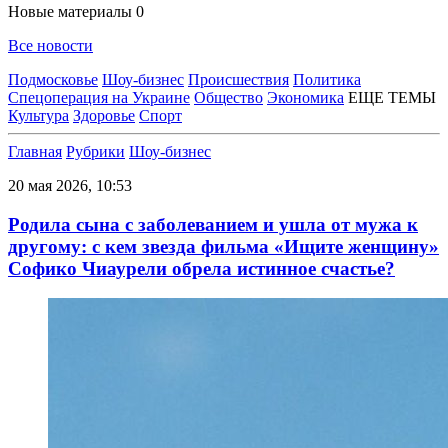
Новые материалы
0
Все новости
Подмосковье
Шоу-бизнес
Происшествия
Политика
Спецоперация на Украине
Общество
Экономика
ЕЩЕ ТЕМЫ
Культура
Здоровье
Спорт
Главная
Рубрики
Шоу-бизнес
20 мая 2026, 10:53
Родила сына с заболеванием и ушла от мужа к
другому: с кем звезда фильма «Ищите женщину»
Софико Чиаурели обрела истинное счастье?