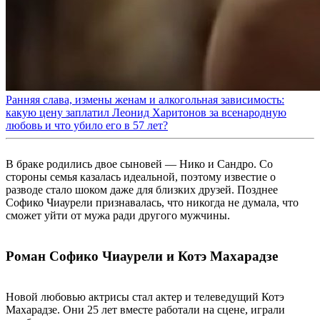
Ранняя слава, измены женам и алкогольная зависимость:
какую цену заплатил Леонид Харитонов за всенародную
любовь и что убило его в 57 лет?
В браке родились двое сыновей — Нико и Сандро. Со
стороны семья казалась идеальной, поэтому известие о
разводе стало шоком даже для близких друзей. Позднее
Софико Чиаурели признавалась, что никогда не думала, что
сможет уйти от мужа ради другого мужчины.
Роман Софико Чиаурели и Котэ Махарадзе
Новой любовью актрисы стал актер и телеведущий Котэ
Махарадзе. Они 25 лет вместе работали на сцене, играли