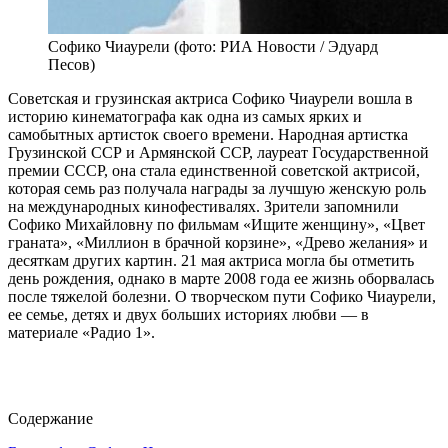
Софико Чиаурели (фото: РИА Новости / Эдуард
Песов)
Советская и грузинская актриса Софико Чиаурели вошла в
историю кинематографа как одна из самых ярких и
самобытных артисток своего времени. Народная артистка
Грузинской ССР и Армянской ССР, лауреат Государственной
премии СССР, она стала единственной советской актрисой,
которая семь раз получала награды за лучшую женскую роль
на международных кинофестивалях. Зрители запомнили
Софико Михайловну по фильмам «Ищите женщину», «Цвет
граната», «Миллион в брачной корзине», «Древо желания» и
десяткам других картин. 21 мая актриса могла бы отметить
день рождения, однако в марте 2008 года ее жизнь оборвалась
после тяжелой болезни. О творческом пути Софико Чиаурели,
ее семье, детях и двух больших историях любви — в
материале «Радио 1».
Содержание