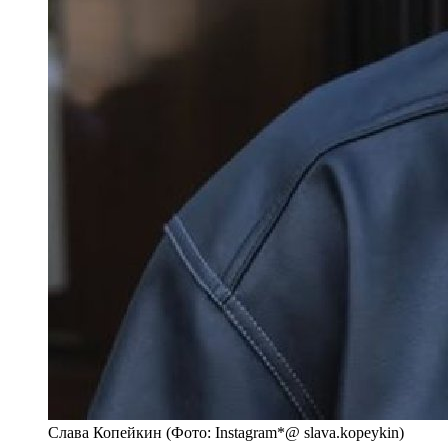
Слава Копейкин (Фото: Instagram*@ slava.kopeykin)