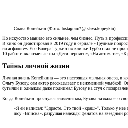
Слава Копейкин (Фото: Instagram*@ slava.kopeykin)
Но искусство манило его сильнее, чем бизнес. Путь в профес
В кино он дебютировал в 2019 году в сериале «Трудные подро
на асфальте». Его Валера Туркин по кличке Турбо стал не пр
10 работ и включает ленты «Дети перемен», «На автомате», «Кр
Тайны личной жизни
Личная жизнь Копейкина — это настоящая мыльная опера, в ко
Ольгу Бузову, сам актер рассказывает с неизменной улыбкой. 
бутылки и однажды даже поднимал Бузову на стул с поздравле
Когда Копейкин проснулся знаменитым, Бузова назвала его сво
«Я ей написал: "Здрасте. Это твой «краш»". Только у не
шоу «Вписка», разрушая надежды фанатов на звездный р