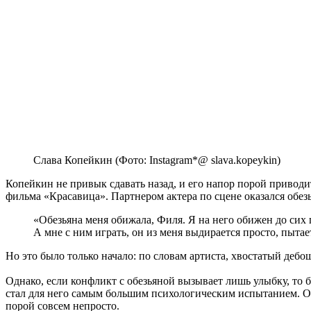
Слава Копейкин (Фото: Instagram*@ slava.kopeykin)
Копейкин не привык сдавать назад, и его напор порой приводи
фильма «Красавица». Партнером актера по сцене оказался обезь
«Обезьяна меня обижала, Филя. Я на него обижен до сих 
А мне с ним играть, он из меня выдирается просто, пытает
Но это было только начало: по словам артиста, хвостатый деб
Однако, если конфликт с обезьяной вызывает лишь улыбку, то б
стал для него самым большим психологическим испытанием. Он б
порой совсем непросто.