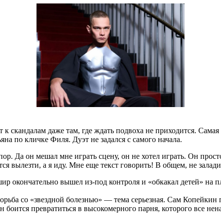
т к скандалам даже там, где ждать подвоха не приходится. Сама
яна по кличке Филя. Дуэт не задался с самого начала.
пор. Да он мешал мне играть сцену, он не хотел играть. Он прос
ся вылезти, а я иду. Мне еще текст говорить! В общем, не залад
ошир окончательно вышел из-под контроля и «обкакал детей» на 
орьба со «звездной болезнью» — тема серьезная. Сам Копейкин п
оится превратиться в высокомерного парня, которого все ненавид