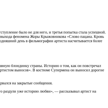
тупление было не для него, и третья попытка стала успешной.
сле выхода феномена Жоры Крыжовникова «Слово пацана. Кровь
годняшний день в фильмографии артиста насчитывается более
авную блондинку страны. Историю о том, как он повстречал
 «артистом выносов». В костюме Супермена он выносил дорогие
арвался на закрытые сообщения.
ого раздули уже историю любви», — рассказывал артист на