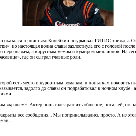
сию оказался тернистым: Копейкин штурмовал ГИТИС трижды. Отс
стки», но настоящая волна славы захлестнула его с головой по
осто персонажем, а вирусным мемом и кумиром миллионов. На се
асавица», где он сыграл главные роли.
торой есть место и курортным романам, и попыткам покорить гл
Оказывается, задолго до славы он подрабатывал в ночном клубе
ниями.
им «крашем». Актер попытался развить общение, писал ей, но н
е закрыты все сообщения... Мы поприкалывались просто. А из эт
оман.