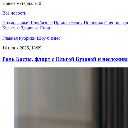
Новые материалы
0
Все новости
Подмосковье
Шоу-бизнес
Происшествия
Политика
Спецоперац
Культура
Здоровье
Спорт
Главная
Рубрики
Шоу-бизнес
14 июня 2026, 18:09
Роль Басты, флирт с Ольгой Бузовой и несложив