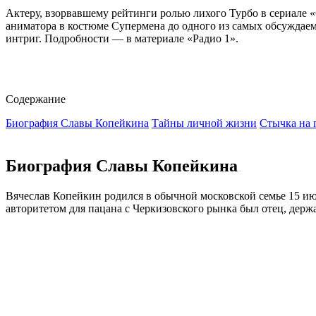
Актеру, взорвавшему рейтинги ролью лихого Турбо в сериале 
аниматора в костюме Супермена до одного из самых обсуждаем
интриг. Подробности — в материале «Радио 1».
Содержание
Биография Славы Копейкина
Тайны личной жизни
Стычка на 
Биография Славы Копейкина
Вячеслав Копейкин родился в обычной московской семье 15 июн
авторитетом для пацана с Черкизовского рынка был отец, держ