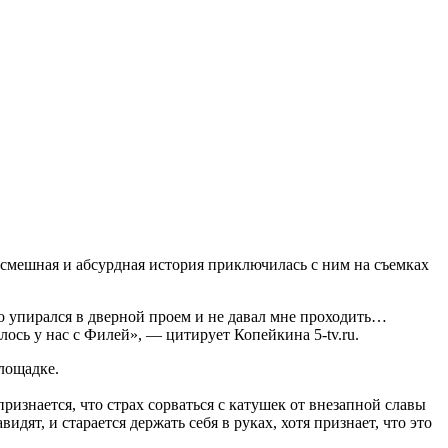
я смешная и абсурдная история приключилась с ним на съемках
то упирался в дверной проем и не давал мне проходить…
илось у нас с Филей», — цитирует Копейкина 5-tv.ru.
площадке.
ризнается, что страх сорваться с катушек от внезапной славы
ят, и старается держать себя в руках, хотя признает, что это