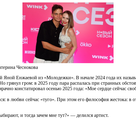
атерина Чеснокова
сой Яной Енжаевой из «Молодежки». В начале 2024 года их назы
Но грянул гром: в 2025 году пара распалась при странных обст
 мрачно констатировал осенью 2025 года: «Мое сердце сейчас сво
я: в любви сейчас «туго». При этом его философия жестока: в о
выбирают, и тогда зачем мне тут?» — делился артист.