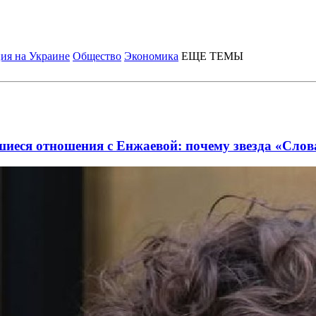
ия на Украине
Общество
Экономика
ЕЩЕ ТЕМЫ
шиеся отношения с Енжаевой: почему звезда «Сло