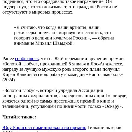
поделился, что его обрадовало такое награждение. Он
подчеркнул, что это доказывает, что граждане России не
отсутствуют в мировых процессах.
«Я считаю, что когда наши артисты, наши
режиссеры получают мировую известность, это
говорит о величии культуры России», — обратил
внимание Михаил Швыдкой.
Ранее
сообщалось
, что на 82-й церемонии вручения премии
«Золотой глобус», проходившей 5 января в Лос-Анджелесе,
награду за лучшую мужскую роль второго плана получил
Киран Калкин за свою работу в комедии «Настоящая боль»
(2024).
«Золотой глобус», который учредила Ассоциация
иностранных журналистов, аккредитованных при Голливуде,
является одной из самых престижных премий в кино и
телевидении, уступающей по значимости только «Оскару».
Читайте также:
Юру Борисова номинировали на премию
Гильдии актёров