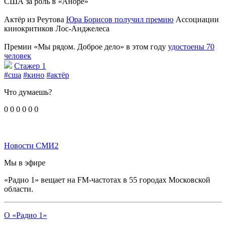
США за роль в «Аноре»
Актёр из Реутова
Юра Борисов получил премию
Ассоциации
кинокритиков Лос-Анджелеса
Премии «Мы рядом. Доброе дело» в этом году
удостоены 70
человек
Стажер 1
#сша
#кино
#актёр
Что думаешь?
0
0
0
0
0
0
Новости СМИ2
Мы в эфире
«Радио 1» вещает на FM-частотах в 55 городах Московской
области.
О «Радио 1»