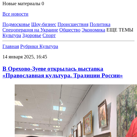
Новые материалы
0
Все новости
Подмосковье
Шоу-бизнес
Происшествия
Политика
Спецоперация на Украине
Общество
Экономика
ЕЩЕ ТЕМЫ
Культура
Здоровье
Спорт
Главная
Рубрики
Культура
14 января 2025, 16:45
В Орехово-Зуеве открылась выставка
«Православная культура. Традиции России»