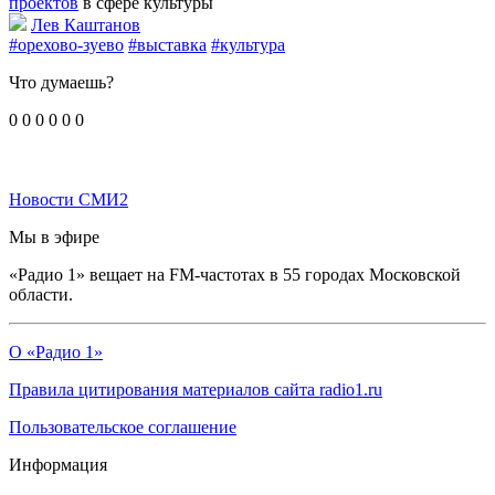
проектов
в сфере культуры
Лев Каштанов
#орехово-зуево
#выставка
#культура
Что думаешь?
0
0
0
0
0
0
Новости СМИ2
Мы в эфире
«Радио 1» вещает на FM-частотах в 55 городах Московской
области.
О «Радио 1»
Правила цитирования материалов сайта radio1.ru
Пользовательское соглашение
Информация