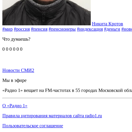
Никита Кротов
#мир
#россия
#пенсия
#пенсионеры
#индексация
#деньги
#нов
Что думаешь?
0
0
0
0
0
0
Новости СМИ2
Мы в эфире
«Радио 1» вещает на FM-частотах в 55 городах Московской обл
О «Радио 1»
Правила цитирования материалов сайта radio1.ru
Пользовательское соглашение