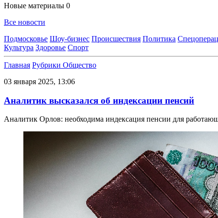
Новые материалы
0
Все новости
Подмосковье
Шоу-бизнес
Происшествия
Политика
Спецоперац
Культура
Здоровье
Спорт
Главная
Рубрики
Общество
03 января 2025, 13:06
Аналитик высказался об индексации пенсий
Аналитик Орлов: необходима индексация пенсии для работаю