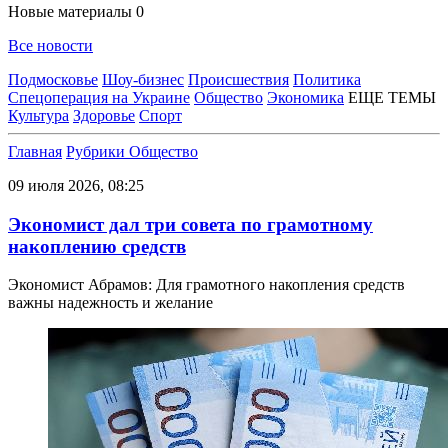
Новые материалы
0
Все новости
Подмосковье
Шоу-бизнес
Происшествия
Политика
Спецоперация на Украине
Общество
Экономика
ЕЩЕ ТЕМЫ
Культура
Здоровье
Спорт
Главная
Рубрики
Общество
09 июля 2026, 08:25
Экономист дал три совета по грамотному
накоплению средств
Экономист Абрамов: Для грамотного накопления средств
важны надежность и желание