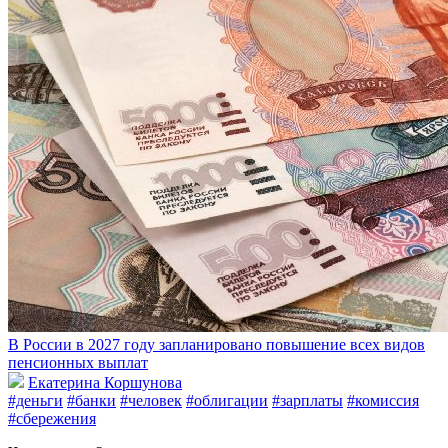
В России в 2027 году запланировано повышение всех видов
пенсионных выплат
Екатерина Коршунова
#деньги
#банки
#человек
#облигации
#зарплаты
#комиссия
#сбережения