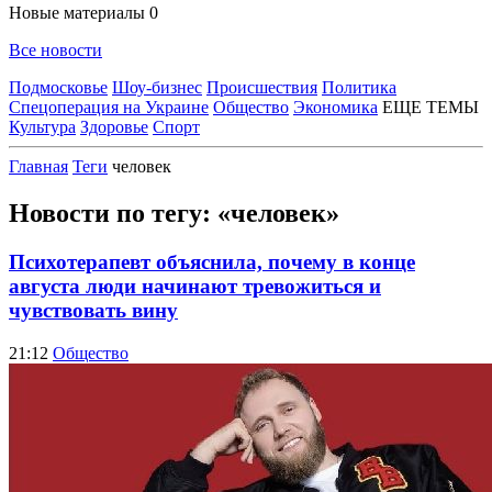
Новые материалы
0
Все новости
Подмосковье
Шоу-бизнес
Происшествия
Политика
Спецоперация на Украине
Общество
Экономика
ЕЩЕ ТЕМЫ
Культура
Здоровье
Спорт
Главная
Теги
человек
Новости по тегу: «человек»
Психотерапевт объяснила, почему в конце
августа люди начинают тревожиться и
чувствовать вину
21:12
Общество