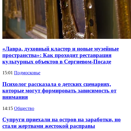
«Лавра, духовный кластер и новые музейные
пространства»: Как проходит реставрация
культурных объектов в Сергиевом-Посаде
15:01
Подмосковье
Психолог рассказала о детских сценариях,
которые могут формировать зависимость от
внимания
14:15
Общество
Супруги приехали на остров на заработки, но
стали жертвами жестокой расправы