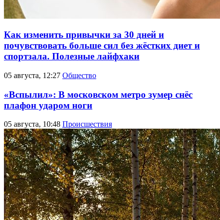
Как изменить привычки за 30 дней и
почувствовать больше сил без жёстких диет и
спортзала. Полезные лайфхаки
05 августа, 12:27
Общество
«Вспылил»: В московском метро зумер снёс
плафон ударом ноги
05 августа, 10:48
Происшествия