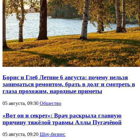
Борис и Глеб Летние 6 августа: почему нельзя
заниматься ремонтом, брать в долг и смотреть в
глаза прохожим, народные приметы
05 августа, 09:30
Общество
«Вот он и секрет»: Врач раскрыла главную
причину тяжёлой травмы Аллы Пугачёвой
05 августа, 09:20
Шоу-бизнес