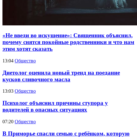
«Не введи во искушение»: Священник объяснил,
почему снятся покойные родственники и что нам
этим хотят сказать
13:04
Общество
Диетолог оценила новый тренд на поедание
кусков сливочного масла
13:03
Общество
Психолог объяснил причины ступора у
водителей в опасных ситуациях
07:20
Общество
В Приморье спасли семью с ребёнком, которую