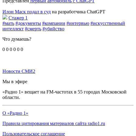
Представлен
первый автомобиль с ChatGPT
Илон Маск подал в суд
на разработчика ChatGPT
Стажер 1
#мать
#документы
#компании
#интервью
#искусственный
интеллект
#смерть
#убийство
Что думаешь?
0
0
0
0
0
0
Новости СМИ2
Мы в эфире
«Радио 1» вещает на FM-частотах в 55 городах Московской
области.
О «Радио 1»
Правила цитирования материалов сайта radio1.ru
Пользовательское соглашение