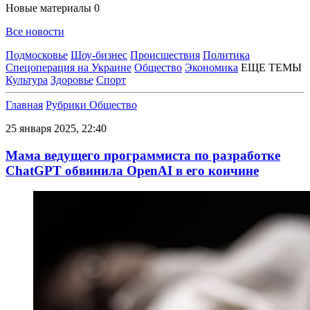
Новые материалы
0
Все новости
Подмосковье
Шоу-бизнес
Происшествия
Политика
Спецоперация на Украине
Общество
Экономика
ЕЩЕ ТЕМЫ
Культура
Здоровье
Спорт
Главная
Рубрики
Общество
25 января 2025, 22:40
Мама ведущего программиста по разработке
ChatGPT обвинила OpenAI в его кончине