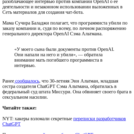
разоблачающее интервью против компании OpenAI о ее
деятельности и незаконном использовании выложенных в
Сеть материалов для создания чат-бота.
Мама Сучира Баладжи полагает, что программиста убили по
заказу компании и, судя по всему, по личном распоряжению
генерального директора OpenAI Сэма Альтмана.
«У моего сына были документы против OpenAI.
Они напали на него и убили», — обратила
внимание мать погибшего программиста в
интервью.
Ранее
сообщалось
, что 30-летняя Энн Альтман, младшая
сестра создателя ChatGPT Сэма Альтмана, обратилась в
федеральный суд штата Миссури. Она обвиняет своего брата в
сексуальном насилии.
Читайте также:
NYT: хакеры взломали секретные
переписки разработчиков
ChatGPT