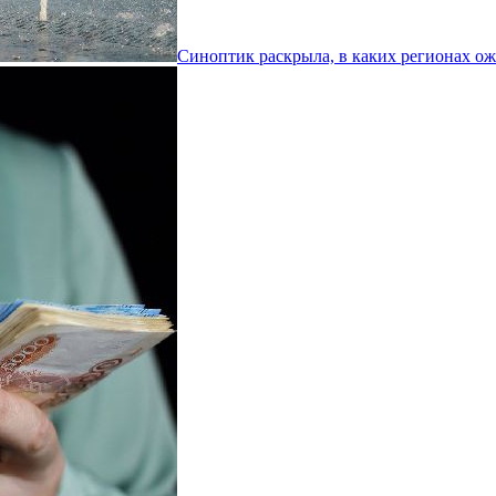
Синоптик раскрыла, в каких регионах ож