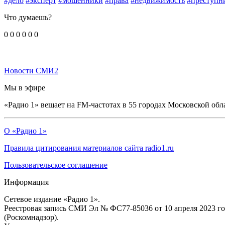
#дело
#эксперт
#мошенники
#права
#недвижимость
#преступн
Что думаешь?
0
0
0
0
0
0
Новости СМИ2
Мы в эфире
«Радио 1» вещает на FM-частотах в 55 городах Московской обл
О «Радио 1»
Правила цитирования материалов сайта radio1.ru
Пользовательское соглашение
Информация
Сетевое издание «Радио 1».
Реестровая запись СМИ Эл № ФС77-85036 от 10 апреля 2023 г
(Роскомнадзор).