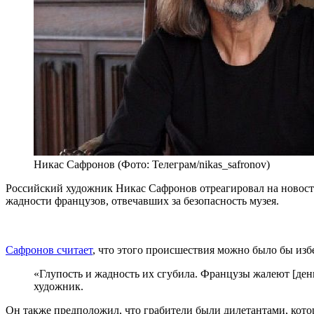
Никас Сафронов (Фото: Телеграм/nikas_safronov)
Российский художник Никас Сафронов отреагировал на новость
жадности французов, отвечавших за безопасность музея.
Сафронов считает
, что этого происшествия можно было бы изб
«Глупость и жадность их сгубила. Французы жалеют [день
художник.
Он также предположил, что грабители были дилетантами, кото