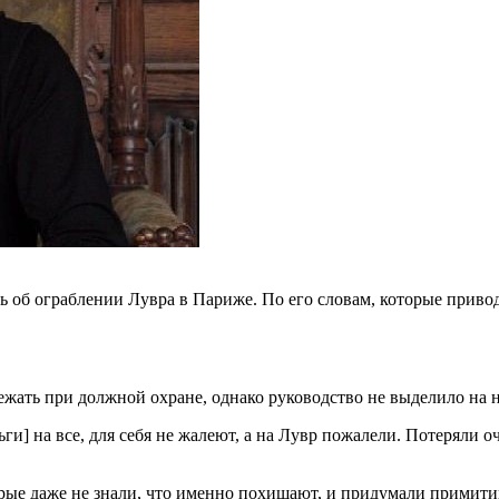
 об ограблении Лувра в Париже. По его словам, которые привод
ежать при должной охране, однако руководство не выделило на 
ги] на все, для себя не жалеют, а на Лувр пожалели. Потеряли о
рые даже не знали, что именно похищают, и придумали примити