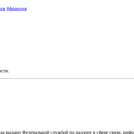
риж
#франция
асти.
ода выдано Федеральной службой по надзору в сфере связи, и