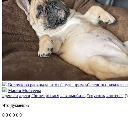
Волочкова раскрыла, что её путь прима-балерины начался с
Мария Моисеева
#деньги
#дети
#билет
#семья
#автомобиль
#спутник
#лотерея
#
Что думаешь?
0
0
0
0
0
0