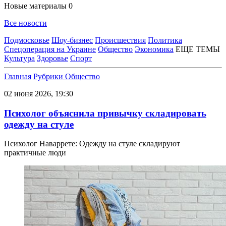
Новые материалы
0
Все новости
Подмосковье
Шоу-бизнес
Происшествия
Политика
Спецоперация на Украине
Общество
Экономика
ЕЩЕ ТЕМЫ
Культура
Здоровье
Спорт
Главная
Рубрики
Общество
02 июня 2026, 19:30
Психолог объяснила привычку складировать
одежду на стуле
Психолог Наваррете: Одежду на стуле складируют
практичные люди