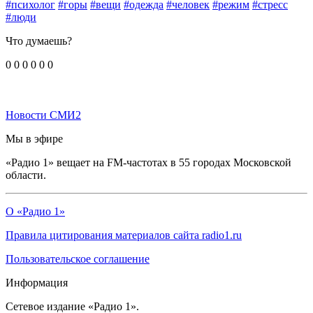
#психолог
#горы
#вещи
#одежда
#человек
#режим
#стресс
#люди
Что думаешь?
0
0
0
0
0
0
Новости СМИ2
Мы в эфире
«Радио 1» вещает на FM-частотах в 55 городах Московской
области.
О «Радио 1»
Правила цитирования материалов сайта radio1.ru
Пользовательское соглашение
Информация
Сетевое издание «Радио 1».